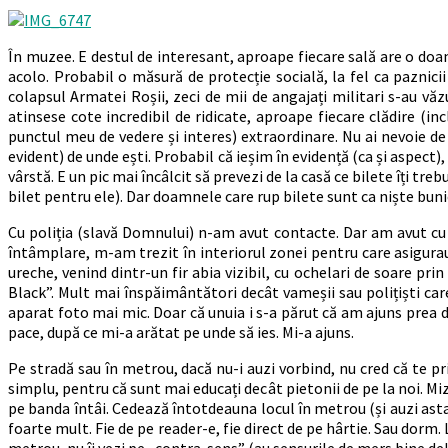
În muzee. E destul de interesant, aproape fiecare sală are o doamn
acolo. Probabil o măsură de protecție socială, la fel ca paznici
colapsul Armatei Roșii, zeci de mii de angajați militari s-au văzu
atinsese cote incredibil de ridicate, aproape fiecare clădire (in
punctul meu de vedere și interes) extraordinare. Nu ai nevoie de 
evident) de unde ești. Probabil că ieșim în evidență (ca și aspect),
vârstă. E un pic mai încâlcit să prevezi de la casă ce bilete îți tre
bilet pentru ele). Dar doamnele care rup bilete sunt ca niște bunicuț
Cu poliția (slavă Domnului) n-am avut contacte. Dar am avut cu ce
întâmplare, m-am trezit în interiorul zonei pentru care asigurau
ureche, venind dintr-un fir abia vizibil, cu ochelari de soare pri
Black”. Mult mai înspăimântători decât vameșii sau polițiști ca
aparat foto mai mic. Doar că unuia i s-a părut că am ajuns prea de
pace, după ce mi-a arătat pe unde să ies. Mi-a ajuns.
Pe stradă sau în metrou, dacă nu-i auzi vorbind, nu cred că te pri
simplu, pentru că sunt mai educați decât pietonii de pe la noi. M
pe banda întâi. Cedează întotdeauna locul în metrou (și auzi asta în
foarte mult. Fie de pe reader-e, fie direct de pe hârtie. Sau dorm.
metrou, nu îi vezi pe „contra-sens” (au sensurile de mers bine d