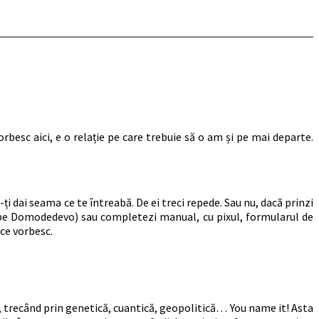
orbesc aici, e o relație pe care trebuie să o am și pe mai departe.
-ți dai seama ce te întreabă. De ei treci repede. Sau nu, dacă prinzi
gi pe Domodedevo) sau completezi manual, cu pixul, formularul de
 ce vorbesc.
e, trecând prin genetică, cuantică, geopolitică… You name it! Asta