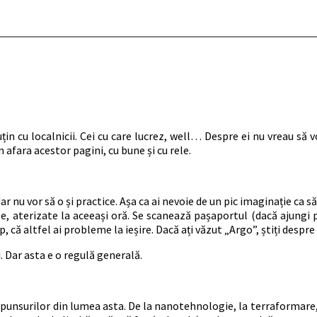
uțin cu localnicii. Cei cu care lucrez, well… Despre ei nu vreau să v
 afara acestor pagini, cu bune și cu rele.
r nu vor să o și practice. Așa ca ai nevoie de un pic imaginație ca să
Ruse, aterizate la aceeași oră. Se scanează pașaportul (dacă ajun
ap, că altfel ai probleme la ieșire. Dacă ați văzut „Argo”, știți despre
i. Dar asta e o regulă generală.
 răspunsurilor din lumea asta. De la nanotehnologie, la terraformar