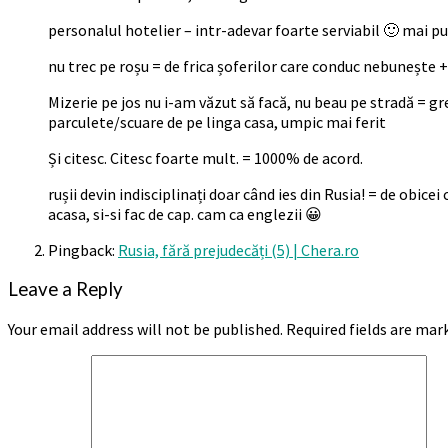
personalul hotelier – intr-adevar foarte serviabil 🙂 mai p
nu trec pe roșu = de frica șoferilor care conduc nebunește 
Mizerie pe jos nu i-am văzut să facă, nu beau pe stradă = gre
parculete/scuare de pe linga casa, umpic mai ferit
Și citesc. Citesc foarte mult. = 1000% de acord.
rușii devin indisciplinați doar când ies din Rusia! = de obicei
acasa, si-si fac de cap. cam ca englezii 😀
Pingback:
Rusia, fără prejudecăți (5) | Chera.ro
Leave a Reply
Your email address will not be published.
Required fields are ma