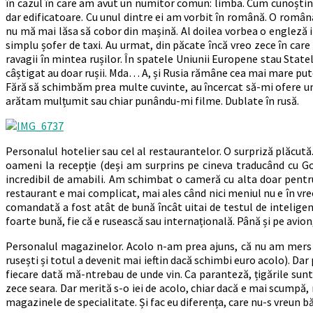
în cazul în care am avut un numitor comun: limba. Cum cunoștințe
dar edificatoare. Cu unul dintre ei am vorbit în română. O româ
nu mă mai lăsa să cobor din mașină. Al doilea vorbea o engleză 
simplu șofer de taxi. Au urmat, din păcate încă vreo zece în ca
ravagii în mintea rușilor. În spatele Uniunii Europene stau Statel
câștigat au doar rușii. Mda… A, și Rusia rămâne cea mai mare pu
Fără să schimbăm prea multe cuvinte, au încercat să-mi ofere u
arătam mulțumit sau chiar punându-mi filme. Dublate în rusă.
Personalul hotelier sau cel al restaurantelor. O surpriză plăcută
oameni la recepție (deși am surprins pe cineva traducând cu Goog
incredibil de amabili. Am schimbat o cameră cu alta doar pentr
restaurant e mai complicat, mai ales când nici meniul nu e în v
comandată a fost atât de bună încât uitai de testul de inteligenț
foarte bună, fie că e rusească sau internațională. Până și pe avi
Personalul magazinelor. Acolo n-am prea ajuns, că nu am mers la
rusești și totul a devenit mai ieftin dacă schimbi euro acolo). D
fiecare dată mă-ntrebau de unde vin. Ca paranteză, țigările sunt
zece seara. Dar merită s-o iei de acolo, chiar dacă e mai scumpă,
magazinele de specialitate. Și fac eu diferența, care nu-s vreun bău