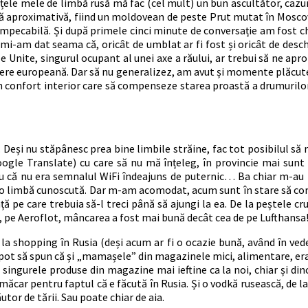
le mele de limbă rusă mă fac (cel mult) un bun ascultător, cazuri
nă aproximativă, fiind un moldovean de peste Prut mutat în Moscov
impecabilă. Și după primele cinci minute de conversație am fost ch
re mi-am dat seama că, oricât de umblat ar fi fost și oricât de de
e Unite, singurul ocupant al unei axe a răului, ar trebui să ne apro
tere europeană. Dar să nu generalizez, am avut și momente plăcute,
n confort interior care să compenseze starea proastă a drumurilor
. Deși nu stăpânesc prea bine limbile străine, fac tot posibilul să
le Translate) cu care să nu mă înțeleg, în provincie mai sunt și 
u că nu era semnalul WiFi îndeajuns de puternic… Ba chiar m-au 
reo limbă cunoscută. Dar m-am acomodat, acum sunt în stare să com
ă pe care trebuia să-l treci până să ajungi la ea. De la peștele cr
on, pe Aeroflot, mâncarea a fost mai bună decât cea de pe Lufthansa
 shopping în Rusia (deși acum ar fi o ocazie bună, având în veder
ar pot să spun că și „mamașele” din magazinele mici, alimentare, era
 singurele produse din magazine mai ieftine ca la noi, chiar și din
 măcar pentru faptul că e făcută în Rusia. Și o vodkă rusească, de 
tor de tării. Sau poate chiar de aia.