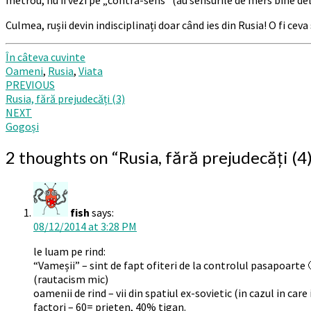
Culmea, rușii devin indisciplinați doar când ies din Rusia! O fi cev
În câteva cuvinte
Oameni
,
Rusia
,
Viata
Post
PREVIOUS
Rusia, fără prejudecăți (3)
navigation
NEXT
Gogoși
2 thoughts on “
Rusia, fără prejudecăți (4
fish
says:
08/12/2014 at 3:28 PM
le luam pe rind:
“Vameșii” – sint de fapt ofiteri de la controlul pasapoarte 
(rautacism mic)
oamenii de rind – vii din spatiul ex-sovietic (in cazul in care
factori – 60= prieten, 40% tigan.