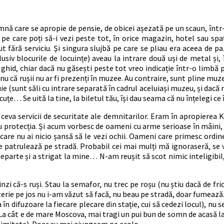
ă care se apropie de pensie, de obicei așezată pe un scaun, într-un
i pe care poți să-i vezi peste tot, în orice magazin, hotel sau sp
t fără serviciu. Și singura slujbă pe care se pliau era aceea de pa
clusiv blocurile de locuințe) aveau la intrare două uși de metal și
ghid, chiar dacă nu găsești peste tot vreo indicație într-o limbă pe
 nu că rușii nu ar fi prezenți în muzee. Au contraire, sunt pline muzee
buie (sunt săli cu intrare separată în cadrul aceluiași muzeu, și dacă 
e… Se uită la tine, la biletul tău, își dau seama că nu înțelegi ce îți
va servicii de securitate ale demnitarilor. Eram în apropierea Kre
 protecția. Și acum vorbesc de oameni cu arme serioase în mâini, 
n care nu ai nicio șansă să le vezi ochii. Oameni care primesc ordi
re patrulează pe stradă. Probabil cei mai mulți mă ignoraseră, se 
parte și a strigat la mine… N-am reușit să scot nimic inteligibil, p
nzi că-s ruși. Stau la semafor, nu trec pe roșu (nu știu dacă de fr
izerie pe jos nu i-am văzut să facă, nu beau pe stradă, doar fumează
 difuzoare la fiecare plecare din stație, cui să cedezi locul), nu se p
 La cât e de mare Moscova, mai tragi un pui bun de somn de acasă la 
elimitate). Doar eu mai ajungeam pe acolo.