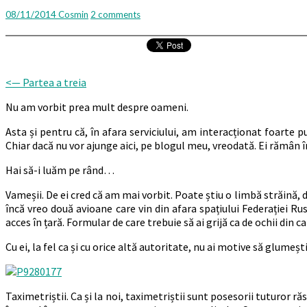
prejudecăți
Comments
08/11/2014
Cosmin
2 comments
(4)
<— Partea a treia
Nu am vorbit prea mult despre oameni.
Asta și pentru că, în afara serviciului, am interacționat foarte p
Chiar dacă nu vor ajunge aici, pe blogul meu, vreodată. Ei rămân în
Hai să-i luăm pe rând…
Vameșii. De ei cred că am mai vorbit. Poate știu o limbă străină, da
încă vreo două avioane care vin din afara spațiului Federației 
acces în țară. Formular de care trebuie să ai grijă ca de ochii din c
Cu ei, la fel ca și cu orice altă autoritate, nu ai motive să glumeșt
Taximetriștii. Ca și la noi, taximetriștii sunt posesorii tuturor