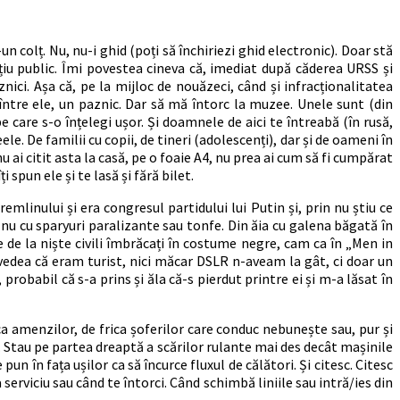
 colț. Nu, nu-i ghid (poți să închiriezi ghid electronic). Doar stă
ațiu public. Îmi povestea cineva că, imediat după căderea URSS și
znici. Așa că, pe la mijloc de nouăzeci, când și infracționalitatea
, între ele, un paznic. Dar să mă întorc la muzee. Unele sunt (din
 care s-o înțelegi ușor. Și doamnele de aici te întreabă (în rusă,
le. De familii cu copii, de tineri (adolescenți), dar și de oameni în
nu ai citit asta la casă, pe o foaie A4, nu prea ai cum să fi cumpărat
 spun ele și te lasă și fără bilet.
mlinului și era congresul partidului lui Putin și, prin nu știu ce
nu cu sparyuri paralizante sau tonfe. Din ăia cu galena băgată în
ne de la niște civili îmbrăcați în costume negre, cam ca în „Men in
vedea că eram turist, nici măcar DSLR n-aveam la gât, ci doar un
robabil că s-a prins și ăla că-s pierdut printre ei și m-a lăsat în
ica amenzilor, de frica șoferilor care conduc nebunește sau, pur și
. Stau pe partea dreaptă a scărilor rulante mai des decât mașinile
un în fața ușilor ca să încurce fluxul de călători. Și citesc. Citesc
serviciu sau când te întorci. Când schimbă liniile sau intră/ies din