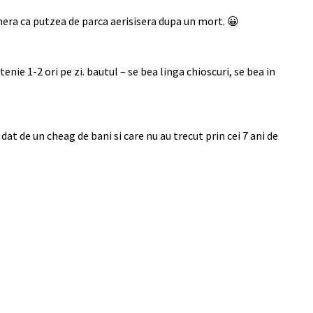
mera ca putzea de parca aerisisera dupa un mort. 😀
nie 1-2 ori pe zi. bautul – se bea linga chioscuri, se bea in
u dat de un cheag de bani si care nu au trecut prin cei 7 ani de