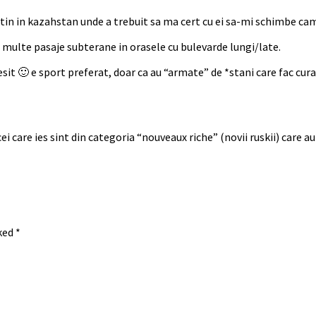
utin in kazahstan unde a trebuit sa ma cert cu ei sa-mi schimbe ca
+ multe pasaje subterane in orasele cu bulevarde lungi/late.
sit 🙂 e sport preferat, doar ca au “armate” de *stani care fac curate
 cei care ies sint din categoria “nouveaux riche” (novii ruskii) care a
rked
*