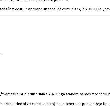
a scris în trecut, în aproape un secol de comunism, în ADN-ul lor, cev
)
”
🙂 vamesii sint aia din “linia a 2-a” linga scanere. vames = control 
 in primul rind ai zis ca esti din .ro) = ai eticheta de prieten deja 