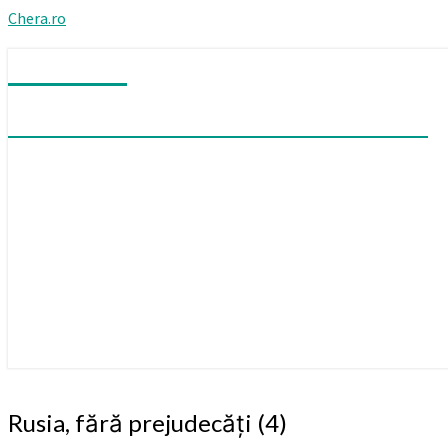
Chera.ro
Chera.ro
Mă îndoiesc că am vreodată certitudini
Rusia,
Rusia, fără prejudecăți (4)
fără