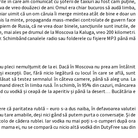
le în care am comunicat cu șoferii de taxiuri au fost cam puține,
a de vreo douăzeci de ani. Omul era chiar bucuros să audă limba,
iar uimit că un om căruia îi merge mintea atât de bine e doar un
schis la minte, propaganda mass-mediei controlate de guvern face
piem de Rusia, că ne vrea doar binele, sancțiunile sunt inutile, de
 mai ales pe drumul de la Moscova la Kaluga, vreo 200 kilometri.
. Schimbând canalele radio sau folderele cu fișiere MP3 până mă
 nu pleci nemulțumit de la ei. Dacă în Moscova nu prea am întâlnit
excepții. Dar, fără nicio legătură cu locul în care se află, sunt
lăsat să testez semnalul în câteva camere, până să aleg una. La
and direct în limba rusă. În schimb, în 95% din cazuri, mâncarea
ud cu vodkă și ceapă de la aperitiv și până la desert… Bucătăria e
!
e că paritatea rublă – euro s-a dus naiba, în defavoarea valutei
u tare amabile, deși nici gând să putem purta o conversație. Și de
colo de cădera rublei. Iar vodka nu mai poți s-o cumperi după ora
la mama ei, nu se compară cu nicio altă vodkă din DutyFree sau din