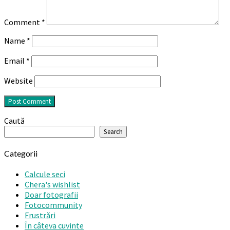
Comment
*
Name
*
Email
*
Website
Caută
Search
Categorii
Calcule seci
Chera's wishlist
Doar fotografii
Fotocommunity
Frustrări
În câteva cuvinte