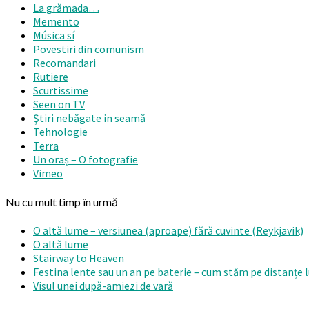
La grămada…
Memento
Música sí
Povestiri din comunism
Recomandari
Rutiere
Scurtissime
Seen on TV
Ştiri nebăgate in seamă
Tehnologie
Terra
Un oraș – O fotografie
Vimeo
Nu cu mult timp în urmă
O altă lume – versiunea (aproape) fără cuvinte (Reykjavik)
O altă lume
Stairway to Heaven
Festina lente sau un an pe baterie – cum stăm pe distanțe 
Visul unei după-amiezi de vară