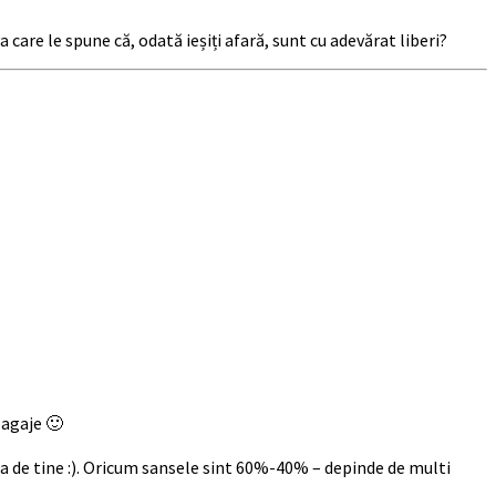
a care le spune că, odată ieșiți afară, sunt cu adevărat liberi?
bagaje 🙂
lipita de tine :). Oricum sansele sint 60%-40% – depinde de multi