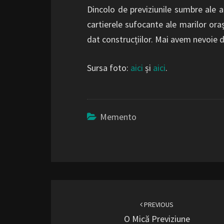
Dincolo de previziunile sumbre ale an
cartierele sufocante ale marilor oraș
dat construcțiilor. Mai avem nevoie d
Sursa foto:
aici
și
aici
.
Memento
Post
navigation
PREVIOUS
O Mică Previziune