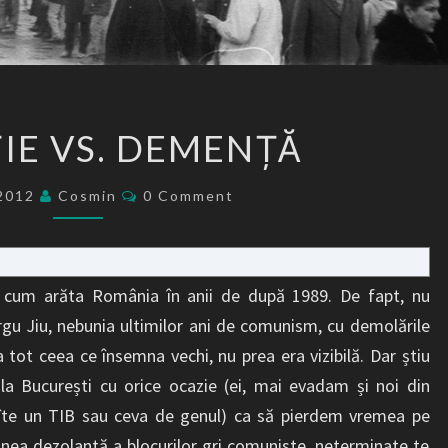
EVOLUȚIE
IE VS. DEMENȚĂ
VS.
DEMENȚĂ
Comments
/2012
Cosmin
0 Comment
 cum arăta România în anii de după 1989. De fapt, nu
gu Jiu, nebunia ultimilor ani de comunism, cu demolările
 tot ceea ce însemna vechi, nu prea era vizibilă. Dar știu
a București cu orice ocazie (ei, mai evadam și noi din
cîte un TIB sau ceva de genul) ca să pierdem vremea pe
inea dezolantă a blocurilor gri comuniste, neterminate te