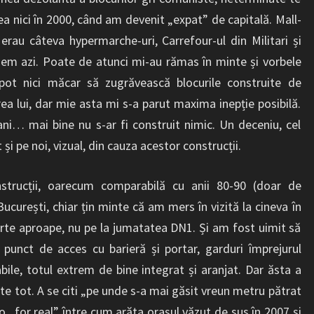
 nici în 2000, când am devenit „expat” de capitală. Mall-
erau câteva hypermarche-uri, Carrefour-ul din Militari și
em azi. Poate de atunci mi-au rămas în minte și vorbele
 pot nici măcar să zugrăvească blocurile construite de
ea lui, dar mie asta mi s-a parut maxima inepție posibilă.
ani… mai bine nu s-ar fi construit nimic. Un deceniu, cel
t și pe noi, vizual, din cauza acestor construcții.
trucții, oarecum comparabilă cu anii 80-90 (doar de
curești, chiar țin minte că am mers în vizită la cineva în
arte aproape, nu pe la jumatatea DN1. Și am fost uimit să
punct de acces cu barieră și portar, garduri împrejurul
bile, totul extrem de bine integrat și aranjat. Dar ăsta a
ste tot. A se citi „pe unde s-a mai găsit vreun metru pătrat
 „for real” între cum arăta orașul văzut de sus în 2007 și