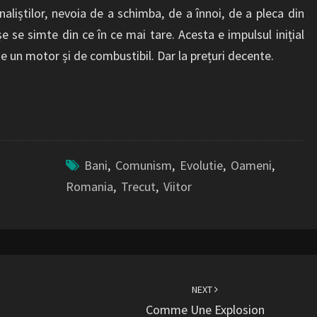
aliștilor, nevoia de a schimba, de a înnoi, de a pleca din
e se simte din ce în ce mai tare. Acesta e impulsul inițial
e un motor și de combustibil. Dar la prețuri decente.
Bani
,
Comunism
,
Evolutie
,
Oameni
,
Romania
,
Trecut
,
Viitor
NEXT
Comme Une Explosion