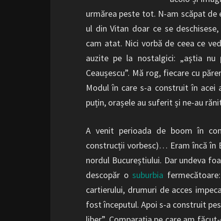
urmărea peste tot. N-am scăpat de ea
ul din Vitan doar ce se deschisese, 
cam atat. Nici vorbă de ceea ce ved
auzite pe la nostalgici: „aștia nu
Ceaușescu”. Mă rog, fiecare cu părer
Modul în care s-a construit în acei 
puțin, orașele au suferit și ne-au răni
A venit perioada de boom în cons
construcții vorbesc)… Eram încă în Bu
nordul Bucureștiului. Dar undeva fo
descopăr o
suburbia
fermecătoare: 
cartierului, drumuri de acces impeca
fost începutul. Apoi s-a construit pe
liber”. Comparația pe care am făcut-o