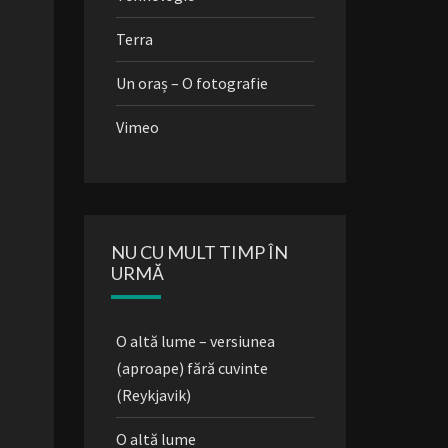
Terra
Un oraș – O fotografie
Vimeo
NU CU MULT TIMP ÎN
URMĂ
O altă lume – versiunea
(aproape) fără cuvinte
(Reykjavik)
O altă lume