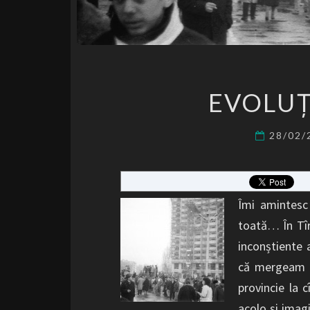
EVOLUȚ
28/02
Îmi amintesc
toată… În Tîr
inconștiente a
că mergeam l
provincie la 
acolo și imag