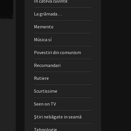
În câteva cuvinte
La grămada…
Memento
Música sí
Povestiri din comunism
Recomandari
Rutiere
Scurtissime
Seen on TV
Ştiri nebăgate in seamă
Tehnologie