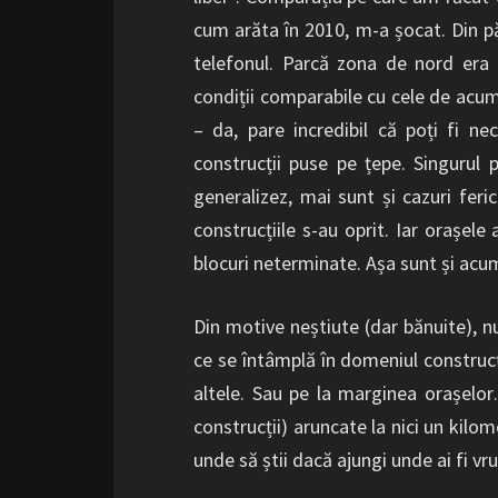
cum arăta în 2010, m-a șocat. Din pă
telefonul. Parcă zona de nord era c
condiții comparabile cu cele de acum 
– da, pare incredibil că poți fi nec
construcții puse pe țepe. Singurul 
generalizez, mai sunt și cazuri feri
construcțiile s-au oprit. Iar orașele
blocuri neterminate. Așa sunt și acum
Din motive neștiute (dar bănuite), 
ce se întâmplă în domeniul construcț
altele. Sau pe la marginea orașelo
construcții) aruncate la nici un kilo
unde să știi dacă ajungi unde ai fi vr