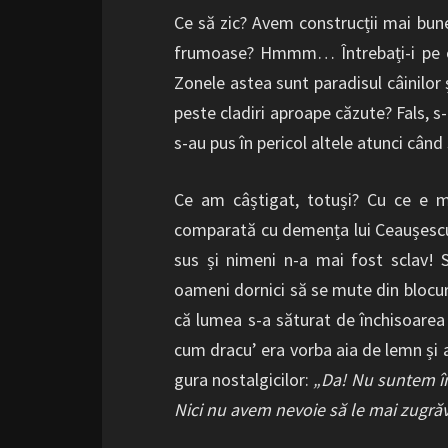
Ce să zic? Avem construcții mai bune
frumoase? Hmmm… Întrebați-i pe ce
Zonele astea sunt paradisul câinilor 
peste cladiri aproape
căzute? Fals, s
s-au pus în pericol altele atunci când
Ce am câștigat, totuși? Cu ce e ma
comparată cu demența lui Ceaușescu
sus și nimeni n-a mai fost sclav! 
oameni dornici să se mute din blocur
că lumea s-a săturat de închisoarea 
cum dracu’ era vorba aia de lemn și 
gura nostalgicilor:
„Da! Nu suntem în
Nici nu avem nevoie să le mai zugrăv