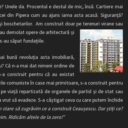
? Unele da. Procentul e destul de mic, însă. Cartiere mai
i din Pipera cum au ajuns iarna asta acasă. Siguranță?
și boschetarilor. Am construit doar pe terenuri virane sau
-au demolat opere de arhitectură și
 s-au săpat fundațiile.
i bună revoluția asta imobiliară,
? Că n-a mai dat nimeni ordine de
S-a construit pentru că au existat
ile comuniste în case mai primitoare, s-a construit pentru
pe viață repartizată de organele de partid și de stat sau
a vrut să evadeze. S-a câștigat ceva cu care putem închide
 stare să zugrăvim ce a construit Ceaușescu. Dar știți ce?
im. Ridicăm altele de la zero!”