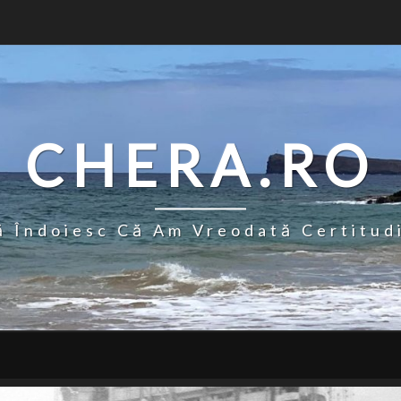
CHERA.RO
 Îndoiesc Că Am Vreodată Certitud