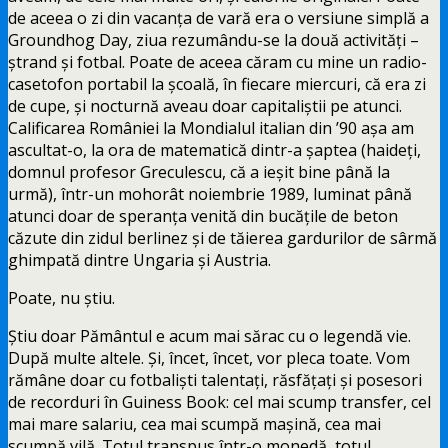
de aceea o zi din vacanța de vară era o versiune simplă a
Groundhog Day, ziua rezumându-se la două activități –
ștrand și fotbal. Poate de aceea căram cu mine un radio-
casetofon portabil la școală, în fiecare miercuri, că era zi
de cupe, și nocturnă aveau doar capitaliștii pe atunci.
Calificarea României la Mondialul italian din ’90 așa am
ascultat-o, la ora de matematică dintr-a șaptea (haideți,
domnul profesor Greculescu, că a ieșit bine până la
urmă), într-un mohorât noiembrie 1989, luminat până
atunci doar de speranța venită din bucățile de beton
căzute din zidul berlinez și de tăierea gardurilor de sârmă
ghimpată dintre Ungaria și Austria.
Poate, nu știu.
Știu doar Pământul e acum mai sărac cu o legendă vie.
După multe altele. Și, încet, încet, vor pleca toate. Vom
rămâne doar cu fotbaliști talentați, răsfățați și posesori
de recorduri în Guiness Book: cel mai scump transfer, cel
mai mare salariu, cea mai scumpă mașină, cea mai
scumpă vilă. Totul transpus într-o monedă, totul