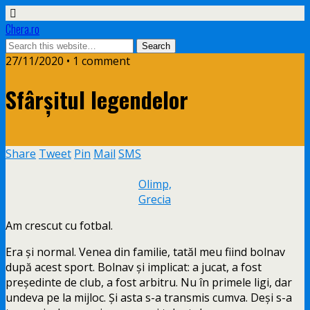
Chera.ro
27/11/2020 • 1 comment
Sfârșitul legendelor
Share
Tweet
Pin
Mail
SMS
Olimp,
Grecia
Am crescut cu fotbal.
Era și normal. Venea din familie, tatăl meu fiind bolnav
după acest sport. Bolnav și implicat: a jucat, a fost
președinte de club, a fost arbitru. Nu în primele ligi, dar
undeva pe la mijloc. Și asta s-a transmis cumva. Deși s-a