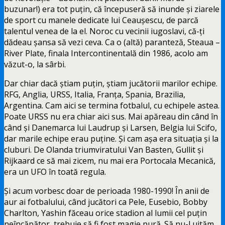
buzunar!) era tot puțin, că începuseră să inunde și ziarele
de sport cu manele dedicate lui Ceaușescu, de parcă
talentul venea de la el. Noroc cu vecinii iugoslavi, că-ți
dădeau șansa să vezi ceva. Ca o (altă) paranteză, Steaua –
River Plate, finala Intercontinentală din 1986, acolo am
văzut-o, la sârbi.
Dar chiar dacă știam puțin, știam jucătorii marilor echipe.
RFG, Anglia, URSS, Italia, Franța, Spania, Brazilia,
Argentina. Cam aici se termina fotbalul, cu echipele astea.
Poate URSS nu era chiar aici sus. Mai apăreau din când în
când și Danemarca lui Laudrup și Larsen, Belgia lui Scifo,
dar marile echipe erau puține. Și cam așa era situația și la
cluburi. De Olanda triumviratului Van Basten, Gullit și
Rijkaard ce să mai zicem, nu mai era Portocala Mecanică,
era un UFO în toată regula.
Și acum vorbesc doar de perioada 1980-1990! În anii de
aur ai fotbalului, când jucători ca Pele, Eusebio, Bobby
Charlton, Yashin făceau orice stadion al lumii cel puțin
neîncăpător, trebuie să fi fost magie pură. Să nu-l uităm