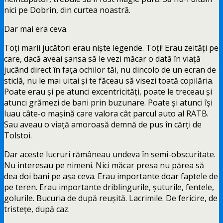
nici pe Dobrin, din curtea noastră.
Dar mai era ceva.
Toți marii jucători erau niște legende. Toți! Erau zeități pe
care, dacă aveai șansa să le vezi măcar o dată în viață
jucând direct în fața ochilor tăi, nu dincolo de un ecran de
sticlă, nu le mai uitai și te făceau să visezi toată copilăria.
Poate erau și pe atunci excentricități, poate le treceau și
atunci grămezi de bani prin buzunare. Poate și atunci își
luau câte-o mașină care valora cât parcul auto al RATB.
Sau aveau o viață amoroasă demnă de pus în cărți de
Tolstoi.
Dar aceste lucruri rămâneau undeva în semi-obscuritate.
Nu interesau pe nimeni. Nici măcar presa nu părea să
dea doi bani pe așa ceva. Erau importante doar faptele de
pe teren. Erau importante driblingurile, șuturile, fentele,
golurile. Bucuria de după reușită. Lacrimile. De fericire, de
tristețe, după caz.