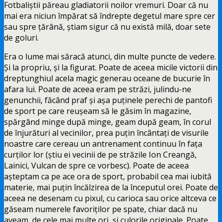
Fotbaliștii păreau gladiatorii noilor vremuri. Doar că nu
mai era niciun împărat să îndrepte degetul mare spre cer
sau spre țărână, știam sigur că nu există milă, doar sete
de goluri.
Era o lume mai săracă atunci, din multe puncte de vedere.
Și la propriu, și la figurat. Poate de aceea micile victorii din
dreptunghiul acela magic generau oceane de bucurie în
afara lui. Poate de aceea eram pe străzi, julindu-ne
genunchii, făcând praf și așa puținele perechi de pantofi
de sport pe care reușeam să le găsim în magazine,
spărgând minge după minge, geam după geam, în corul
de înjurături al vecinilor, prea puțin încântați de visurile
noastre care cereau un antrenament continuu în fața
curților lor (știu ei vecinii de pe străzile Ion Creangă,
Lainici, Vulcan de spre ce vorbesc). Poate de aceea
așteptam ca pe ace ora de sport, probabil cea mai iubită
materie, mai puțin încălzirea de la începutul orei. Poate de
aceea ne desenam cu pixul, cu carioca sau orice altceva ce
găseam numerele favoriților pe spate, chiar dacă nu
aveam, de cele mai multe ori, și culorile originale. Poate