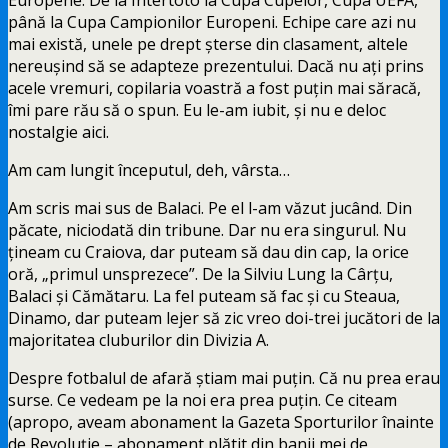
până la Cupa Campionilor Europeni. Echipe care azi nu
mai există, unele pe drept șterse din clasament, altele
nereușind să se adapteze prezentului. Dacă nu ați prins
acele vremuri, copilaria voastră a fost puțin mai săracă,
îmi pare rău să o spun. Eu le-am iubit, și nu e deloc
nostalgie aici.
Am cam lungit începutul, deh, vârsta…
Am scris mai sus de Balaci. Pe el l-am văzut jucând. Din
păcate, niciodată din tribune. Dar nu era singurul. Nu
țineam cu Craiova, dar puteam să dau din cap, la orice
oră, „primul unsprezece”. De la Silviu Lung la Cârțu,
Balaci și Cămătaru. La fel puteam să fac și cu Steaua,
Dinamo, dar puteam lejer să zic vreo doi-trei jucători de la
majoritatea cluburilor din Divizia A.
Despre fotbalul de afară știam mai puțin. Că nu prea erau
surse. Ce vedeam pe la noi era prea puțin. Ce citeam
(apropo, aveam abonament la Gazeta Sporturilor înainte
de Revoluție – abonament plătit din banii mei de