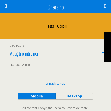
Chera.ro
Tags › Copii
03/04/2012
Autiști printre noi
NO RESPONSES
Back to top
Mobile
Desktop
All content Copyright Chera.ro - Avem de toate!