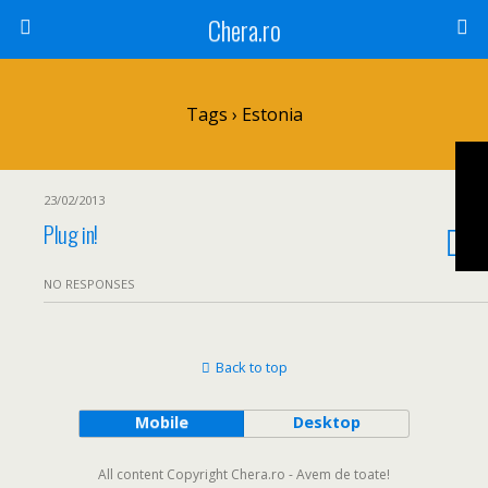
Chera.ro
Tags › Estonia
23/02/2013
Plug in!
NO RESPONSES
Back to top
Mobile
Desktop
All content Copyright Chera.ro - Avem de toate!