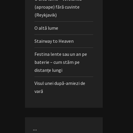
(aproape) fără cuvinte
(Reykjavik)
O altă lume
Stairway to Heaven
Festina lente sau un an pe
baterie – cum stăm pe
distanțe lungi
Visul unei după-amiezi de
vară
…