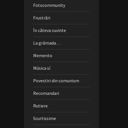
Fotocommunity
Frustrări
În câteva cuvinte
La grămada…
Memento
Música sí
Povestiri din comunism
Recomandari
Rutiere
Scurtissime