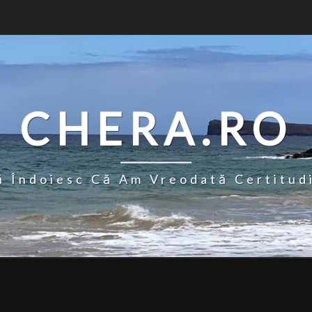
CHERA.RO
 Îndoiesc Că Am Vreodată Certitud