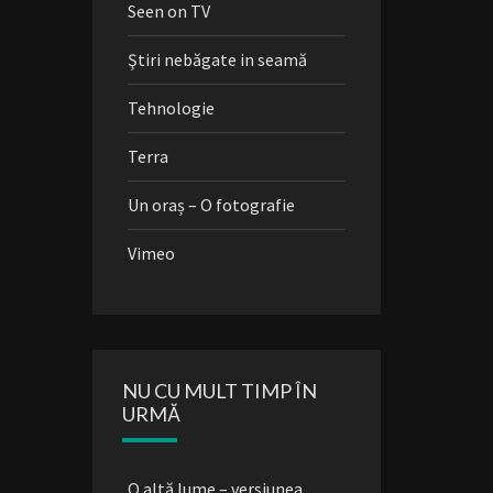
Seen on TV
Ştiri nebăgate in seamă
Tehnologie
Terra
Un oraș – O fotografie
Vimeo
NU CU MULT TIMP ÎN
URMĂ
O altă lume – versiunea