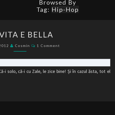
Browsed By
Tag:
Hip-Hop
LA
 VITA E BELLA
VITA
E
Comments
/2012
Cosmin
1 Comment
BELLA
-i solo, că-i cu Zale, le zice bine! Și în cazul ăsta, tot el