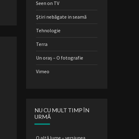
Seen on TV
Ştiri nebăgate in seamă
Tehnologie
Terra
Un oraș – O fotografie
Vimeo
NU CU MULT TIMP ÎN
URMĂ
O altă lume – versiunea