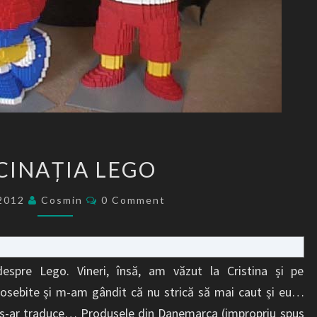
FASCINAȚIA
CINAȚIA LEGO
LEGO
Comments
/2012
Cosmin
0 Comment
re Lego. Vineri, însă, am văzut la Cristina și pe
osebite și m-am gândit că nu strică să mai caut și eu…
 s-ar traduce… Produsele din Danemarca (impropriu spus