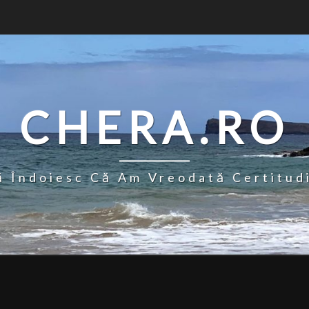
CHERA.RO
 Îndoiesc Că Am Vreodată Certitud