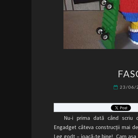
FAS
23/06
Nu-i prima dată când scriu desp
Engadget câteva construcții mai de
Leg godt – joacă-te bine! Cam așa