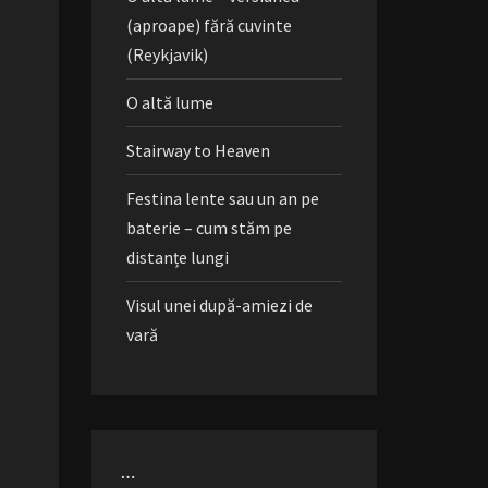
(aproape) fără cuvinte
(Reykjavik)
O altă lume
Stairway to Heaven
Festina lente sau un an pe
baterie – cum stăm pe
distanțe lungi
Visul unei după-amiezi de
vară
…