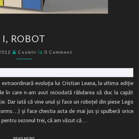
I,
I, ROBOT
ROBOT
Comments
/2012
Cosmin
0 Comment
extraordinară evoluția lui Cristian Leana, la ultima ediție
iile în care n-am avut niciodată răbdarea să duc la capăt
e. Dar iată că vine unul și face un roboțel din piese Lego
storms…) și face chestia asta de mai jos și spulberă orice
 pentru sezonul trei, că am văzut că…
READ MORE
READ MORE