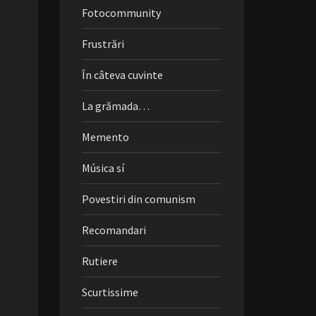
Fotocommunity
Frustrări
În câteva cuvinte
La grămada…
Memento
Música sí
Povestiri din comunism
Recomandari
Rutiere
Scurtissime