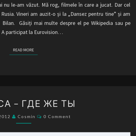
 nu le-am văzut. Mă rog, filmele în care a jucat. Dar cel
 Rusia. Vineri am auzit-o și la „Dansez pentru tine” și am
 Bilan. Găsiți mai multe despre el pe Wikipedia sau pe
… A participat la Eurovision…
READ MORE
READ MORE
АЛЕКСА
СА – ГДЕ ЖЕ ТЫ
–
ГДЕ
Comments
/2012
Cosmin
0 Comment
ЖЕ
ТЫ