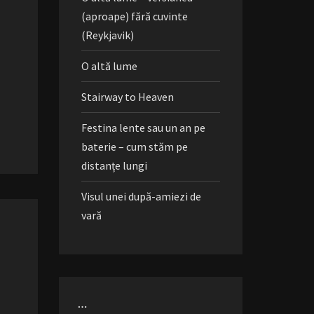
(aproape) fără cuvinte
(Reykjavik)
O altă lume
Stairway to Heaven
Festina lente sau un an pe
baterie – cum stăm pe
distanțe lungi
Visul unei după-amiezi de
vară
…