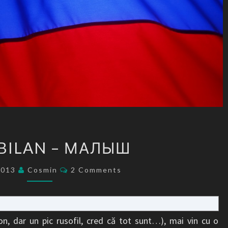
DIMA
BILAN – МАЛЫШ
BILAN
–
Comments
2013
Cosmin
2 Comments
МАЛЫШ
on, dar un pic rusofil, cred că tot sunt…), mai vin cu o