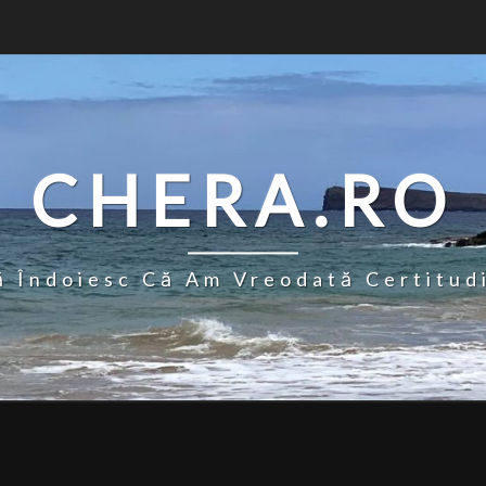
CHERA.RO
 Îndoiesc Că Am Vreodată Certitud