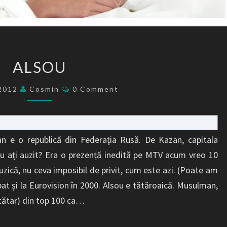
ALSOU
ALSOU
Comments
/2012
Cosmin
0 Comment
an e o republică din Federația Rusă. De Kazan, capitala
sou ați auzit? Era o prezență inedită pe MTV acum vreo 10
zică, nu ceva imposibil de privit, cum este azi. (Poate am
pat și la Eurovision în 2000. Alsou e tătăroaică. Musulman,
 tătar) din top 100 ca…