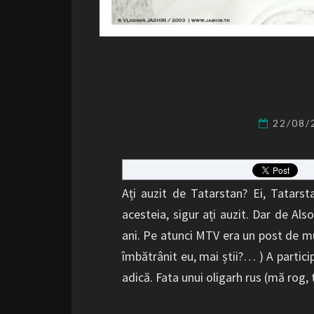
22/08
Ați auzit de Tatarstan? Ei, Tatarst
acesteia, sigur ați auzit. Dar de Al
ani. Pe atunci MTV era un post de mu
îmbătrânit eu, mai știi?… ) A partici
adică. Fata unui oligarh rus (mă rog,