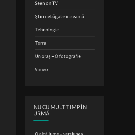
Seen on TV
Ştiri nebăgate in seamă
Tehnologie
Terra
Un oraș – O fotografie
Vimeo
NU CU MULT TIMP ÎN
URMĂ
O altă lume – versiunea