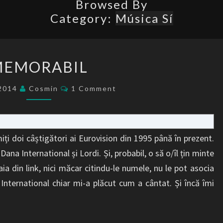
Browsed By
Category:
Música Sí
MEMORABIL
MEMORABIL
Comments
/2014
Cosmin
1 Comment
ți doi câștigători ai Eurovision din 1995 până în prezent.
na International și Lordi. Și, probabil, o să o/îl țin minte
ia din link, nici măcar citindu-le numele, nu le pot asocia
ternational chiar mi-a plăcut cum a cântat. Și încă îmi