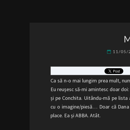
11/05
Ca să n-o mai lungim prea mult, numi
Eu reușesc să-mi amintesc doar doi: Da
și pe Conchita. Uitându-mă pe lista a
cu o imagine/piesă… Doar că Dana In
place. Ea și ABBA. Atât.