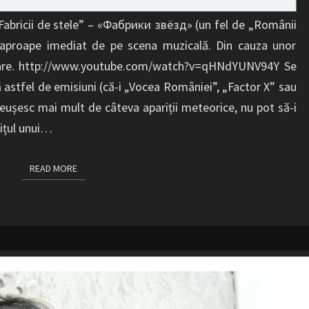
„Fabricii de stele” – «Фабрики звёзд» (un fel de „Românii
t aproape imediat de pe scena muzicală. Din cauza unor
 pare. http://www.youtube.com/watch?v=qHNdYUNV94Y Se
 că astfel de emisiuni (că-i „Vocea României”, „Factor X” sau
reușesc mai mult de câteva apariții meteorice, nu pot să-i
lițul unui…
READ MORE
READ MORE