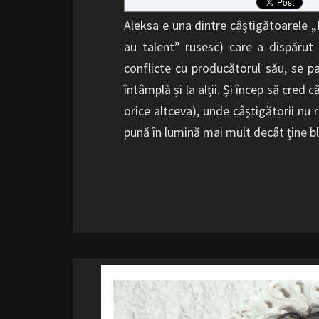
Aleksa e una dintre câștigătoarele 
au talent” rusesc) care a dispăru
conflicte cu producătorul său, se
întâmplă și la alții. Și încep să cred
orice altceva), unde câștigătorii nu 
pună în lumină mai mult decât ține b