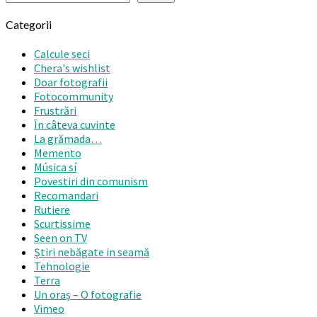
Categorii
Calcule seci
Chera's wishlist
Doar fotografii
Fotocommunity
Frustrări
În câteva cuvinte
La grămada…
Memento
Música sí
Povestiri din comunism
Recomandari
Rutiere
Scurtissime
Seen on TV
Ştiri nebăgate in seamă
Tehnologie
Terra
Un oraș – O fotografie
Vimeo