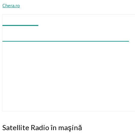
Chera.ro
Chera.ro
Mă îndoiesc că am vreodată certitudini
Satellite
Satellite Radio în maşină
Radio