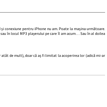
ard și conexiune pentru iPhone nu am. Poate la mașina următoare.
 sau în locul MP3 playerului pe care îl am acum… Sau în al doilea
tât de mult), doar că aș fi limitat la acoperirea lor (adică mi-ar