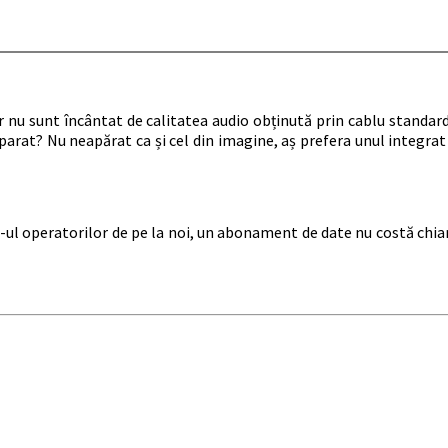
Dar nu sunt încântat de calitatea audio obținută prin cablu stand
arat? Nu neapărat ca și cel din imagine, aș prefera unul integrat
-ul operatorilor de pe la noi, un abonament de date nu costă chiar a