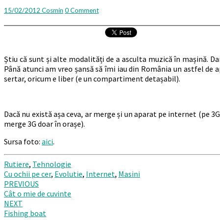
în
Comments
15/02/2012
Cosmin
0 Comment
maşină
Știu că sunt și alte modalități de a asculta muzică în mașină. 
Până atunci am vreo șansă să îmi iau din România un astfel de ap
sertar, oricum e liber (e un compartiment detașabil).
Dacă nu există așa ceva, ar merge și un aparat pe internet (pe 3G
merge 3G doar în orașe).
Sursa foto:
aici
.
Rutiere
,
Tehnologie
Cu ochii pe cer
,
Evolutie
,
Internet
,
Masini
Post
PREVIOUS
Cât o mie de cuvinte
navigation
NEXT
Fishing boat