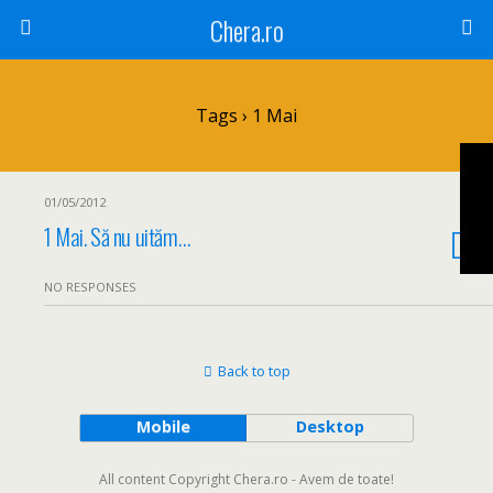
Chera.ro
Tags › 1 Mai
01/05/2012
1 Mai. Să nu uităm…
NO RESPONSES
Back to top
Mobile
Desktop
All content Copyright Chera.ro - Avem de toate!