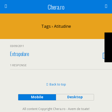
Chera.ro
Tags › Atitudine
03/09/2011
Extrapolare
1 RESPONSE
Back to top
Mobile
Desktop
All content Copyright Chera.ro - Avem de toate!