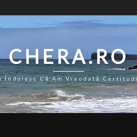
CHERA.RO
 Îndoiesc Că Am Vreodată Certitud