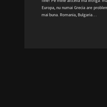
fine! Pe mine altceva ma intriga: mai
Europa, nu numai Grecia are probleme.
mai buna. Romania, Bulgaria…