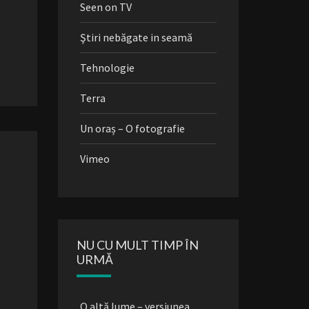
Seen on TV
Ştiri nebăgate in seamă
Tehnologie
Terra
Un oraș – O fotografie
Vimeo
NU CU MULT TIMP ÎN
URMĂ
O altă lume – versiunea