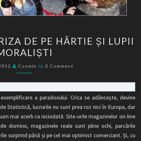
BLACK
RIZA DE PE HÂRTIE ȘI LUPII
FRIDAY,
MORALIȘTI
CRIZA
DE
Comments
/2012
Cosmin
0 Comment
PE
HÂRTIE
ȘI
xemplificare a paradoxului. Criza se adâncește, devine
LUPII
 de Statistică, lucrurile nu sunt prea roz nici în Europa, dar
MORALIȘTI
sum mai acerb ca niciodată. Site-urile magazinelor on-line
 de domino, magazinele reale sunt pline ochi, parcările
ile surprind până și pe cel mai optimist comerciant. Și, cu