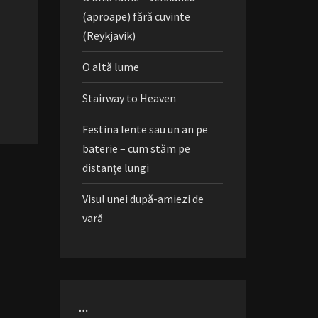
(aproape) fără cuvinte
(Reykjavik)
O altă lume
Stairway to Heaven
Festina lente sau un an pe
baterie – cum stăm pe
distanțe lungi
Visul unei după-amiezi de
vară
…