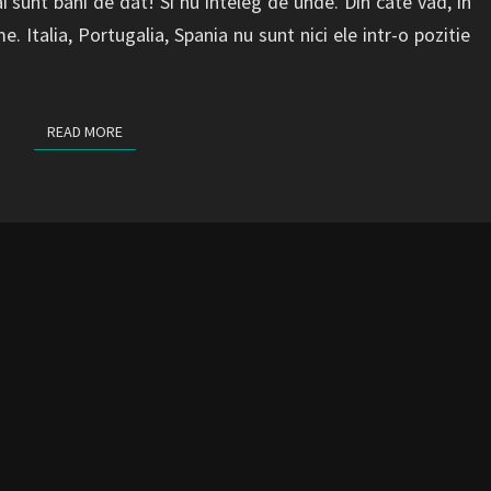
 sunt bani de dat! Si nu inteleg de unde. Din cate vad, in
 Italia, Portugalia, Spania nu sunt nici ele intr-o pozitie
READ MORE
READ MORE