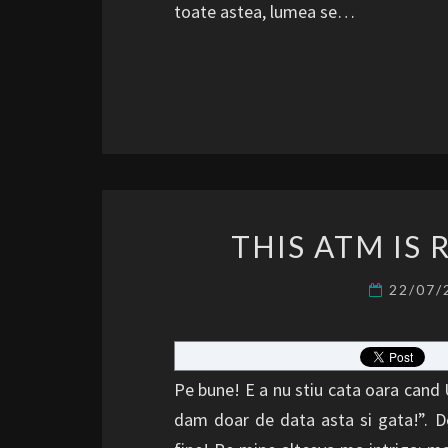
toate astea, lumea se…
THIS ATM IS
22/07
Pe bune! E a nu stiu cata oara cand 
dam doar de data asta si gata!”. De