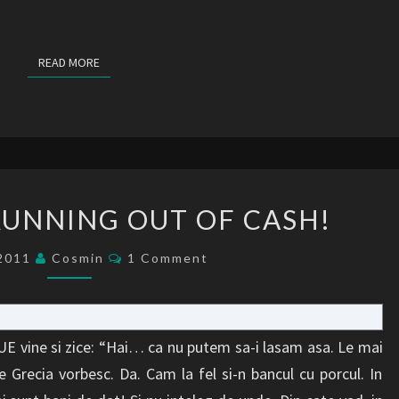
READ MORE
READ MORE
THIS
 RUNNING OUT OF CASH!
ATM
IS
Comments
/2011
Cosmin
1 Comment
RUNNING
OUT
OF
UE vine si zice: “Hai… ca nu putem sa-i lasam asa. Le mai
CASH!
 Grecia vorbesc. Da. Cam la fel si-n bancul cu porcul. In