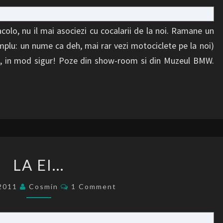
olo, nu il mai asociezi cu cocalarii de la noi. Ramane un
mplu: un nume ca deh, mai rar vezi motociclete pe la noi)
ne, in mod sigur! Poze din show-room si din Muzeul BMW.
LA
LA EI…
EI…
Comments
/2011
Cosmin
1 Comment