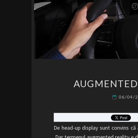
AUGMENTED 
06/04/
De head-up display sunt convins că aţ
Dar termenul augmented reality e de