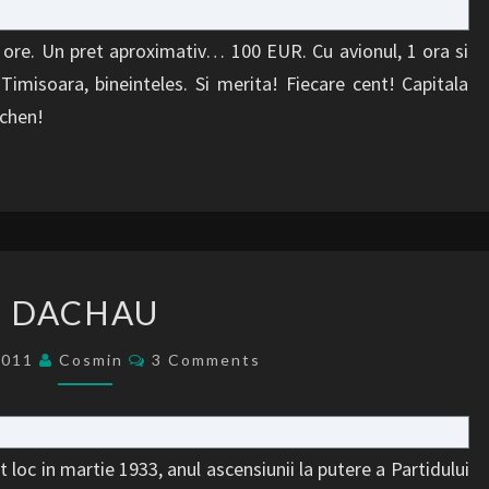
ore. Un pret aproximativ… 100 EUR. Cu avionul, 1 ora si
Timisoara, bineinteles. Si merita! Fiecare cent! Capitala
unchen!
DACHAU
DACHAU
Comments
2011
Cosmin
3 Comments
t loc in martie 1933, anul ascensiunii la putere a Partidului