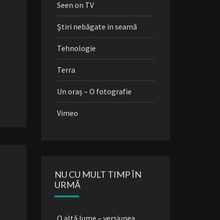
Seen on TV
Ştiri nebăgate in seamă
Tehnologie
Terra
Un oraș – O fotografie
Vimeo
NU CU MULT TIMP ÎN
URMĂ
O altă lume – versiunea