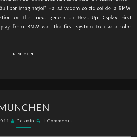
u liber imaginaţiei? Hai să vedem ce zic cei de la BMW:
ion on their next generation Head-Up Display. First
isplay from BMW was the first system to use a color
READ MORE
READ MORE
MUNCHEN
MUNCHEN
Comments
2011
Cosmin
4 Comments