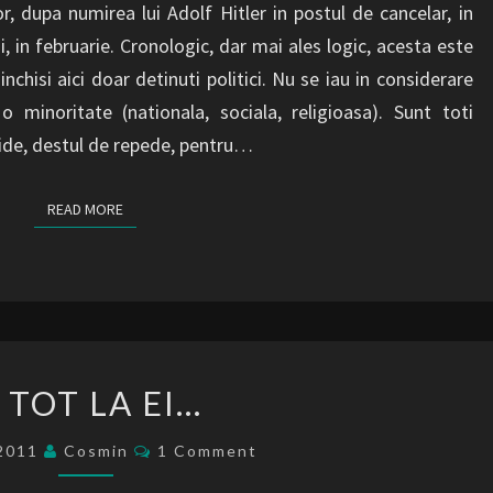
r, dupa numirea lui Adolf Hitler in postul de cancelar, in
i, in februarie. Cronologic, dar mai ales logic, acesta este
nchisi aici doar detinuti politici. Nu se iau in considerare
 o minoritate (nationala, sociala, religioasa). Sunt toti
hide, destul de repede, pentru…
READ MORE
READ MORE
SI
I TOT LA EI…
TOT
LA
Comments
/2011
Cosmin
1 Comment
EI…