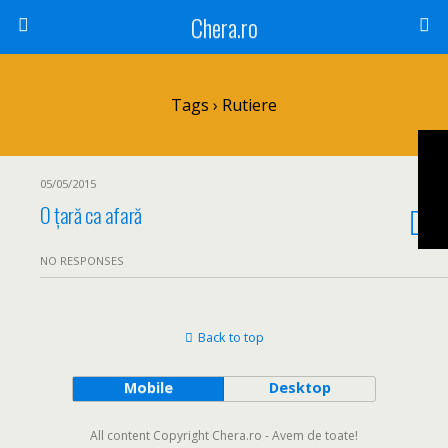
Chera.ro
Tags › Rutiere
05/05/2015
O țară ca afară
NO RESPONSES
Back to top
Mobile
Desktop
All content Copyright Chera.ro - Avem de toate!