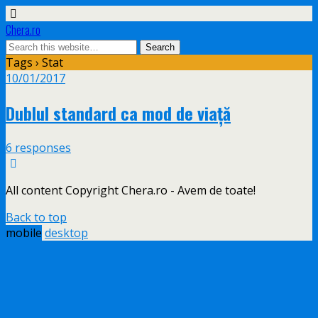
Chera.ro
Tags › Stat
10/01/2017
Dublul standard ca mod de viață
6 responses
All content Copyright Chera.ro - Avem de toate!
Back to top
mobile
desktop