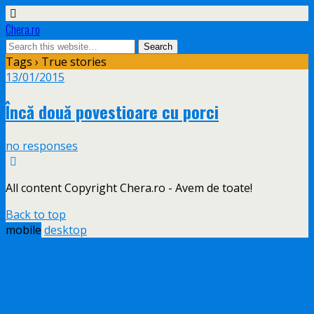
Chera.ro
Tags › True stories
13/01/2015
Încă două povestioare cu porci
no responses
All content Copyright Chera.ro - Avem de toate!
Back to top
mobile
desktop