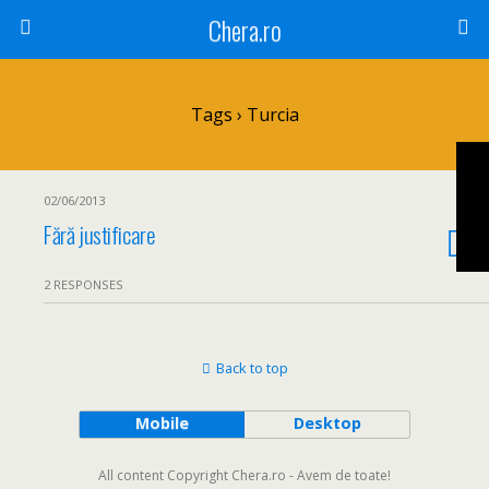
Chera.ro
Tags › Turcia
02/06/2013
Fără justificare
2 RESPONSES
Back to top
Mobile
Desktop
All content Copyright Chera.ro - Avem de toate!