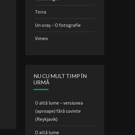
Terra
Un oraș – O fotografie
Vimeo
NU CU MULT TIMP ÎN
URMĂ
O altă lume – versiunea
(aproape) fără cuvinte
(Reykjavik)
O altă lume