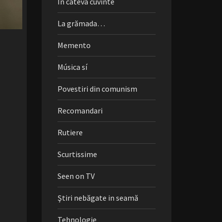
În câteva cuvinte
La grămada…
Memento
Música sí
Povestiri din comunism
Recomandari
Rutiere
Scurtissime
Seen on TV
Ştiri nebăgate in seamă
Tehnologie