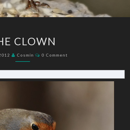
THE
HE CLOWN
CLOWN
Comments
/2012
Cosmin
0 Comment