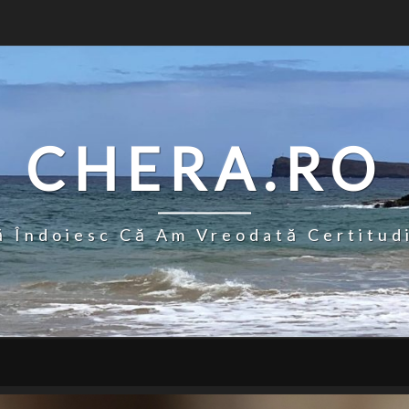
CHERA.RO
 Îndoiesc Că Am Vreodată Certitud