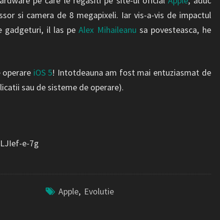
rdware pe care le regasiti pe site-ul oficial
Apple
, aduc
or si camera de 8 megapixeli. Iar vis-a-vis de impactul
e gadgeturi, il las pe
Alex Mihaileanu
sa povesteasca, he
e operare
iOS 5
! Intotdeauna am fost mai entuziasmat de
licatii sau de sisteme de operare).
LJIef-e-7g
Apple
,
Evolutie