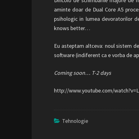
Dincolo de schimbarile majore de ha
aminte doar de Dual Core A5 process
psihologic in lumea devoratorilor d
knows better…
Eu asteptam altceva: noul sistem d
software (indiferent ca e vorba de ap
Coming soon… T-2 days
http://www.youtube.com/watch?v=L
Tehnologie