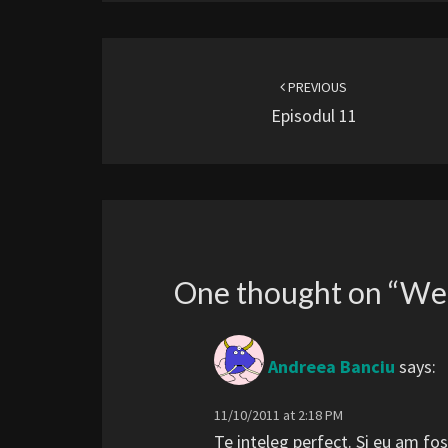
Post
navigation
PREVIOUS
Episodul 11
One thought on “
Wel
Andreea Banciu
says:
11/10/2011 at 2:18 PM
Te inteleg perfect. Si eu am fos