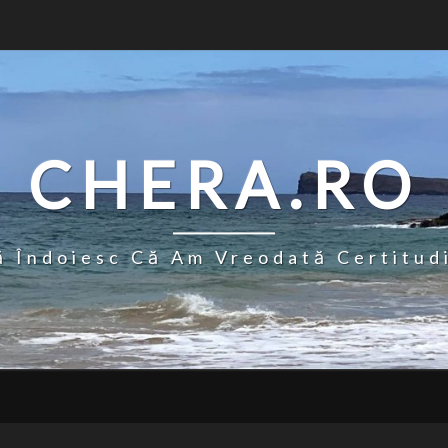
CHERA.RO
 Îndoiesc Că Am Vreodată Certitud