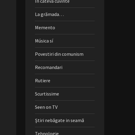
În câteva cuvinte
La grămada…
Memento
Música sí
Povestiri din comunism
Recomandari
Rutiere
Scurtissime
Seen on TV
Ştiri nebăgate in seamă
Tehnologie