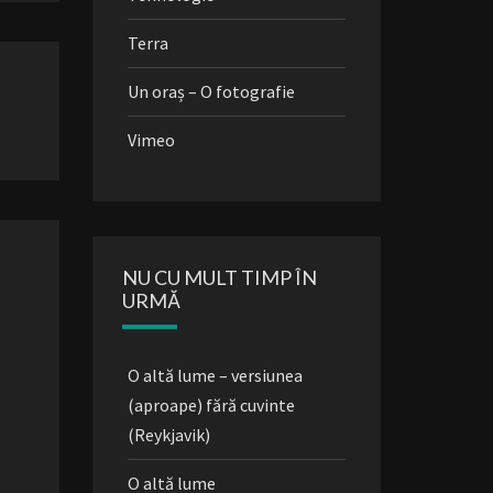
Terra
Un oraș – O fotografie
Vimeo
NU CU MULT TIMP ÎN
URMĂ
O altă lume – versiunea
(aproape) fără cuvinte
(Reykjavik)
O altă lume