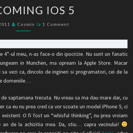
WELCOMING
OMING IOS 5
IOS
5
Comments
/2011
Cosmin
1 Comment
 4”-ul meu, n-as face-o din ipocrizie. Nu sunt un fanatic
ajungeam in Munchen, ma opream la Apple Store. Macar
i sa vezi ca, dincolo de ingineri si programatori, cei de la
ate domeniile…
 de saptamana trecuta. Nu vreau sa ma dau mare dar, cu
er ca eu nu prea cred ca vor scoate un model iPhone 5, ci
 existent. O fi fost un “whisful thinking”, nu prea vroiam
an de la achizitia mea. Da, stiu… capra vecinului!