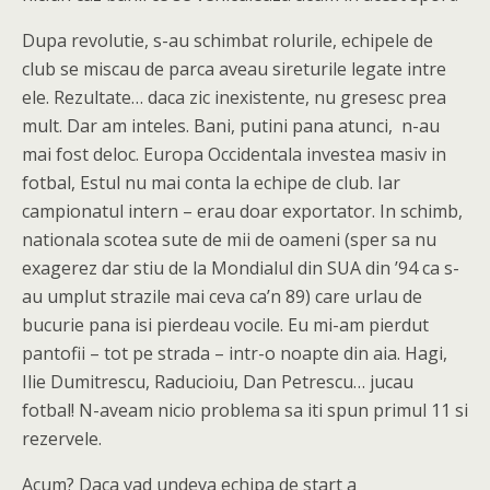
Dupa revolutie, s-au schimbat rolurile, echipele de
club se miscau de parca aveau sireturile legate intre
ele. Rezultate… daca zic inexistente, nu gresesc prea
mult. Dar am inteles. Bani, putini pana atunci, n-au
mai fost deloc. Europa Occidentala investea masiv in
fotbal, Estul nu mai conta la echipe de club. Iar
campionatul intern – erau doar exportator. In schimb,
nationala scotea sute de mii de oameni (sper sa nu
exagerez dar stiu de la Mondialul din SUA din ’94 ca s-
au umplut strazile mai ceva ca’n 89) care urlau de
bucurie pana isi pierdeau vocile. Eu mi-am pierdut
pantofii – tot pe strada – intr-o noapte din aia. Hagi,
Ilie Dumitrescu, Raducioiu, Dan Petrescu… jucau
fotbal! N-aveam nicio problema sa iti spun primul 11 si
rezervele.
Acum? Daca vad undeva echipa de start a