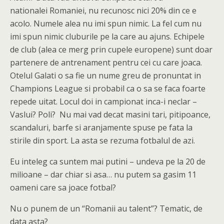
nationalei Romaniei, nu recunosc nici 20% din ce e
acolo. Numele alea nu imi spun nimic. La fel cum nu
imi spun nimic cluburile pe la care au ajuns. Echipele
de club (alea ce merg prin cupele europene) sunt doar
partenere de antrenament pentru cei cu care joaca.
Otelul Galati o sa fie un nume greu de pronuntat in
Champions League si probabil ca o sa se faca foarte
repede uitat. Locul doi in campionat inca-i neclar –
Vaslui? Poli? Nu mai vad decat masini tari, pitipoance,
scandaluri, barfe si aranjamente spuse pe fata la
stirile din sport. La asta se rezuma fotbalul de azi.
Eu inteleg ca suntem mai putini – undeva pe la 20 de
milioane – dar chiar si asa… nu putem sa gasim 11
oameni care sa joace fotbal?
Nu o punem de un “Romanii au talent”? Tematic, de
data asta?