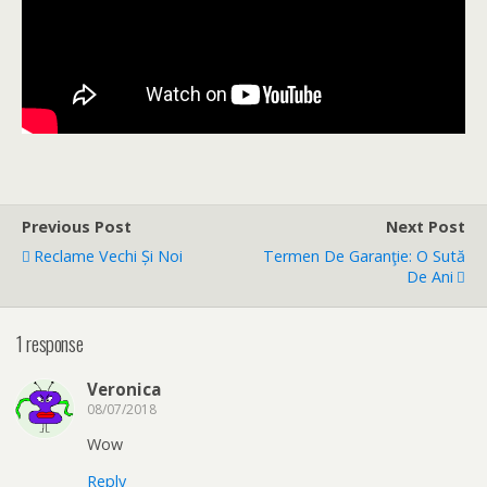
Previous Post
Next Post
Reclame Vechi Și Noi
Termen De Garanţie: O Sută
De Ani
1 response
Veronica
08/07/2018
Wow
Reply