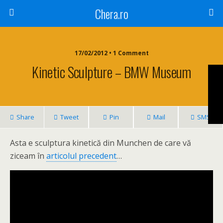
Chera.ro
17/02/2012 • 1 Comment
Kinetic Sculpture – BMW Museum
Share
Tweet
Pin
Mail
SMS
Asta e sculptura kinetică din Munchen de care vă
ziceam în
articolul precedent
…