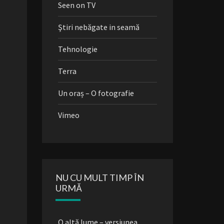
Seen on TV
Ştiri nebăgate in seamă
Tehnologie
Terra
Un oraș – O fotografie
Vimeo
NU CU MULT TIMP ÎN
URMĂ
O altă lume – versiunea