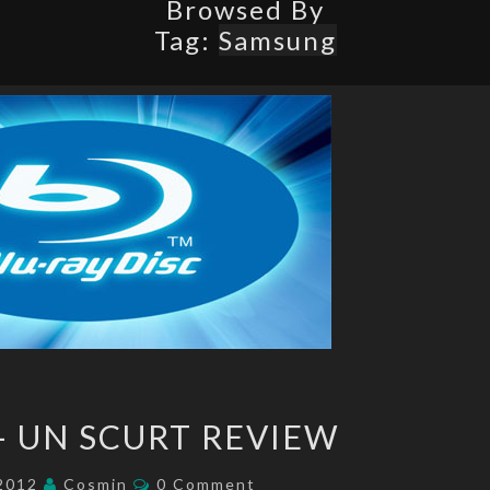
Browsed By
Tag:
Samsung
BLU-
– UN SCURT REVIEW
RAY
–
Comments
/2012
Cosmin
0 Comment