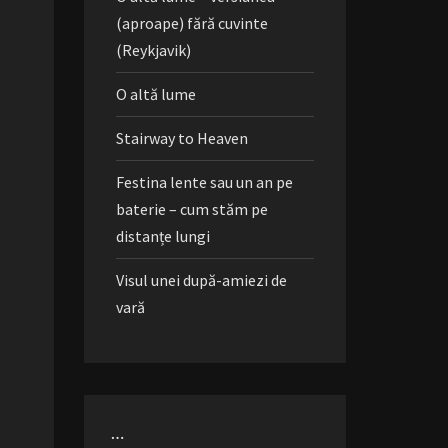
(aproape) fără cuvinte
(Reykjavik)
O altă lume
Stairway to Heaven
Festina lente sau un an pe
baterie – cum stăm pe
distanțe lungi
Visul unei după-amiezi de
vară
…