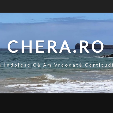
CHERA.RO
 Îndoiesc Că Am Vreodată Certitud