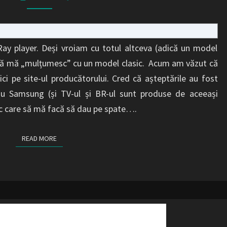
UN
SCURT
REVIEW
ay player. Deși vroiam cu totul altceva (adică un model
uit să mă „mulțumesc” cu un model clasic. Acum am văzut că
ici pe site-ul producătorului. Cred că așteptările au fost
 Samsung (și TV-ul și BR-ul sunt produse de aceeași
c care să mă facă să dau pe spate….
READ MORE
READ MORE