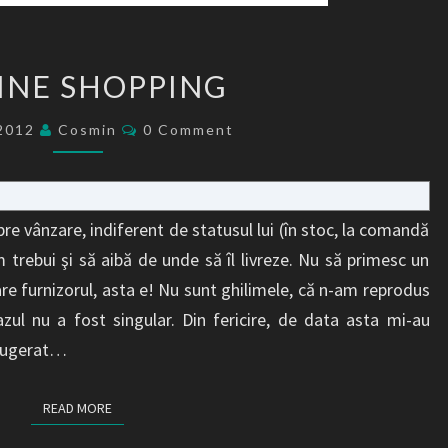
ONLINE
INE SHOPPING
SHOPPING
Comments
/2012
Cosmin
0 Comment
e vânzare, indiferent de statusul lui (în stoc, la comandă
 trebui şi să aibă de unde să îl livreze. Nu să primesc un
are furnizorul, asta e! Nu sunt ghilimele, că n-am reprodus
azul nu a fost singular. Din fericire, de data asta mi-au
 sugerat…
READ MORE
READ MORE