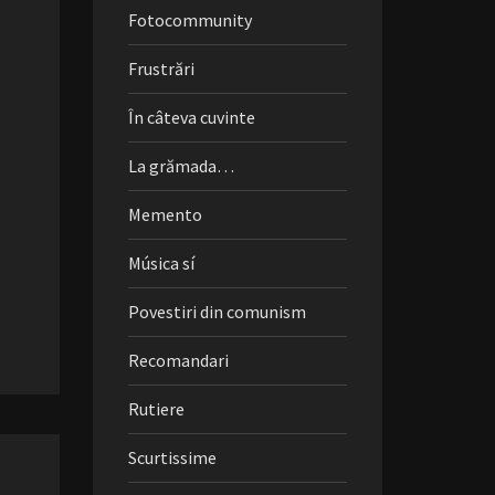
Fotocommunity
Frustrări
În câteva cuvinte
La grămada…
Memento
Música sí
Povestiri din comunism
Recomandari
Rutiere
Scurtissime