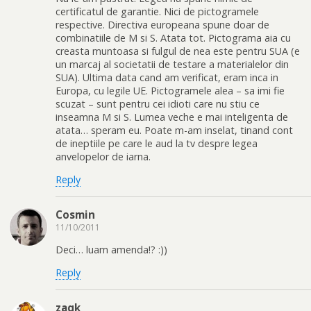
certificatul de garantie. Nici de pictogramele
respective. Directiva europeana spune doar de
combinatiile de M si S. Atata tot. Pictograma aia cu
creasta muntoasa si fulgul de nea este pentru SUA (e
un marcaj al societatii de testare a materialelor din
SUA). Ultima data cand am verificat, eram inca in
Europa, cu legile UE. Pictogramele alea – sa imi fie
scuzat – sunt pentru cei idioti care nu stiu ce
inseamna M si S. Lumea veche e mai inteligenta de
atata… speram eu. Poate m-am inselat, tinand cont
de ineptiile pe care le aud la tv despre legea
anvelopelor de iarna.
Reply
Cosmin
11/10/2011
Deci… luam amenda!? :))
Reply
zaqk