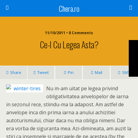
Chera.ro
11/10/2011 • 8 Comments
Ce-I Cu Legea Asta?
Share
Tweet
Pin
Mail
SMS
Nu m-am uitat pe legea privind
obligativitatea anvelopelor de iarna
in sezonul rece, stiindu-ma la adapost. Am astfel de
anvelope inca din prima iarna a anului achizitiei
autoturismului, chiar daca nu ma obliga nimeni. Dar
era vorba de siguranta mea. Azi-dimineata, am auzit la
stiri ca insemnele si marcajele de pe acestea (by the