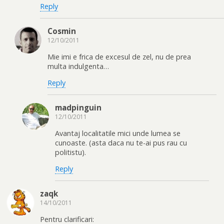
Reply
Cosmin
12/10/2011
Mie imi e frica de excesul de zel, nu de prea
multa indulgenta…
Reply
madpinguin
12/10/2011
Avantaj localitatile mici unde lumea se
cunoaste. (asta daca nu te-ai pus rau cu
politistu).
Reply
zaqk
14/10/2011
Pentru clarificari: