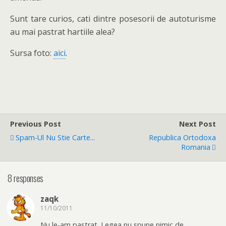
Sunt tare curios, cati dintre posesorii de autoturisme
au mai pastrat hartiile alea?
Sursa foto:
aici
.
Previous Post
Next Post
Spam-Ul Nu Stie Carte...
Republica Ortodoxa
Romania
8 responses
zaqk
11/10/2011
Nu le-am pastrat. Legea nu spune nimic de