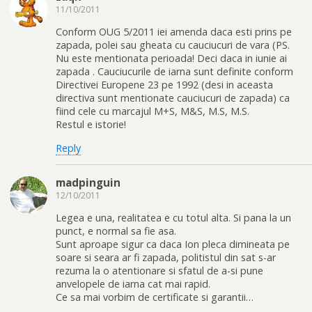
11/10/2011
Conform OUG 5/2011 iei amenda daca esti prins pe
zapada, polei sau gheata cu cauciucuri de vara (PS.
Nu este mentionata perioada! Deci daca in iunie ai
zapada . Cauciucurile de iarna sunt definite conform
Directivei Europene 23 pe 1992 (desi in aceasta
directiva sunt mentionate cauciucuri de zapada) ca
fiind cele cu marcajul M+S, M&S, M.S, M.S.
Restul e istorie!
Reply
madpinguin
12/10/2011
Legea e una, realitatea e cu totul alta. Si pana la un
punct, e normal sa fie asa.
Sunt aproape sigur ca daca Ion pleca dimineata pe
soare si seara ar fi zapada, politistul din sat s-ar
rezuma la o atentionare si sfatul de a-si pune
anvelopele de iarna cat mai rapid.
Ce sa mai vorbim de certificate si garantii…