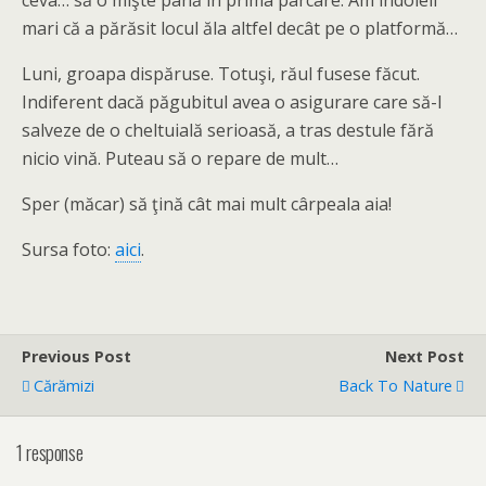
ceva… să o mişte până în prima parcare. Am îndoieli
mari că a părăsit locul ăla altfel decât pe o platformă…
Luni, groapa dispăruse. Totuşi, răul fusese făcut.
Indiferent dacă păgubitul avea o asigurare care să-l
salveze de o cheltuială serioasă, a tras destule fără
nicio vină. Puteau să o repare de mult…
Sper (măcar) să ţină cât mai mult cârpeala aia!
Sursa foto:
aici
.
Previous Post
Next Post
Cărămizi
Back To Nature
1 response