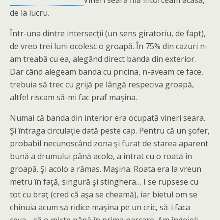
Vineri seara mă întorceam acasă,
de la lucru.
Într-una dintre intersecţii (un sens giratoriu, de fapt),
de vreo trei luni ocolesc o groapă. În 75% din cazuri n-
am treabă cu ea, alegând direct banda din exterior.
Dar când alegeam banda cu pricina, n-aveam ce face,
trebuia să trec cu grijă pe lângă respeciva groapă,
altfel riscam să-mi fac praf maşina.
Numai că banda din interior era ocupată vineri seara.
Şi întraga circulaţie dată peste cap. Pentru că un şofer,
probabil necunoscând zona şi furat de starea aparent
bună a drumului până acolo, a intrat cu o roată în
groapă. Şi acolo a rămas. Maşina. Roata era la vreun
metru în faţă, singură şi stinghera… I se rupsese cu
tot cu braţ (cred că aşa se cheamă), iar bietul om se
chinuia acum să ridice maşina pe un cric, să-i faca