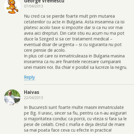
George Vremescu
07/04/2013
Nu cred ca se pierde foarte mult prin mutarea
cetatenilor cu acte in Bulgaria. Asta inseamna ca isi
platesc acolo taxe si impozite dar si ca nu vor mai
avea aici drepturi. Din cate stiu eu acum nu ma pot
duce la Szeged si sa cer tratament medical –
eventual doar de urgenta – si cu siguranta nu pot
cere pensie de acolo.
In plus cel care isi inmatriculeaza in Bulgaria masina
inseamna ca nu are finantele necesare cumpararii
unei masini noi. Ba chiar e posibil sa lucreze la negru.
Reply
Haivas
22/04/2013
In Bucuresti sunt foarte multe masini inmatriculate
pe Bg. II urasc, sincer sa fiu, pentru ca n-au asigurari
si majoritatea conduc ca porcii, cu vteza si fara sa le
pese de ceilalti. Cred c mafia e deja destul de mare
sa mai poata face ceva cu efecte in practica!