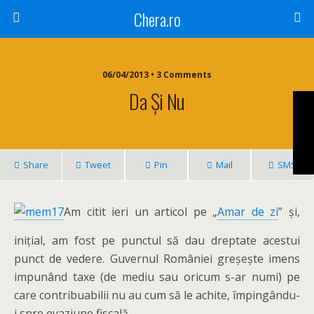
Chera.ro
06/04/2013 • 3 Comments
Da Și Nu
Share
Tweet
Pin
Mail
SMS
Am citit ieri un articol pe „
Amar de zi
” și,
inițial, am fost pe punctul să dau dreptate acestui
punct de vedere. Guvernul României greșește imens
impunând taxe (de mediu sau oricum s-ar numi) pe
care contribuabilii nu au cum să le achite, împingându-
i spre evaziune fiscală.