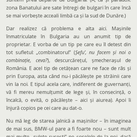
zona Banatului are sate întregi de bulgari în care încă
se mai vorbește acceali limbă ca și la sud de Dunăre.)
Dar realizez că problema e alta aici. Mașinile
înmatriculate în Bulgaria au un anumit tip de
proprietar. E vorba de un tip pe care eu îl detest din
tot sufletul: „combinatorul” (
Șefu’, nu facem și noi o
combinație, ceva?
), descurcărețul, șmecherașul de
România. E acel tip de cetățean care ne face de râs și
prin Europa, asta când nu-i păcălește pe străinii care
vin la noi. E tipul acela care, indiferent de guvernanți,
vă fi mereu nemulțumit de lege și, în consecință, o
încalcă, o evită, o păcălește – aici și aiurea). Apoi îi
înjură copios pe cei care au dat-o.
Nu mă leg de starea jalnică a mașinilor – în imaginea
de mai sus, BMW-ul pare a fi foarte nou – sunt mult
mai multe „rulete rusești” pe șoselele de la noi, dacă