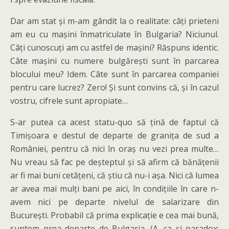
Dar am stat și m-am gândit la o realitate: câți prieteni
am eu cu mașini înmatriculate în Bulgaria? Niciunul.
Câți cunoscuți am cu astfel de mașini? Răspuns identic.
Câte mașini cu numere bulgărești sunt în parcarea
blocului meu? Idem. Câte sunt în parcarea companiei
pentru care lucrez? Zero! Și sunt convins că, și în cazul
vostru, cifrele sunt apropiate…
S-ar putea ca acest statu-quo să țină de faptul că
Timișoara e destul de departe de granița de sud a
României, pentru că nici în oraș nu vezi prea multe…
Nu vreau să fac pe deșteptul și să afirm că bănățenii
ar fi mai buni cetățeni, că știu că nu-i așa. Nici că lumea
ar avea mai mulți bani pe aici, în condițiile în care n-
avem nici pe departe nivelul de salarizare din
București. Probabil că prima explicație e cea mai bună,
suntem prea departe de Bulgaria. (A, ca și paradox: