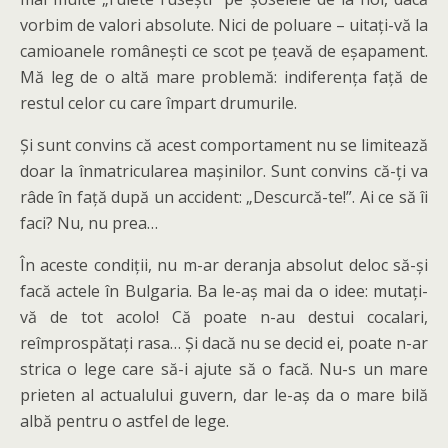
vorbim de valori absolute. Nici de poluare – uitați-vă la
camioanele românești ce scot pe țeavă de eșapament.
Mă leg de o altă mare problemă: indiferența față de
restul celor cu care împart drumurile.
Și sunt convins că acest comportament nu se limitează
doar la înmatricularea mașinilor. Sunt convins că-ți va
râde în față după un accident: „Descurcă-te!”. Ai ce să îi
faci? Nu, nu prea…
În aceste condiții, nu m-ar deranja absolut deloc să-și
facă actele în Bulgaria. Ba le-aș mai da o idee: mutați-
vă de tot acolo! Că poate n-au destui cocalari,
reîmprospătați rasa… Și dacă nu se decid ei, poate n-ar
strica o lege care să-i ajute să o facă. Nu-s un mare
prieten al actualului guvern, dar le-aș da o mare bilă
albă pentru o astfel de lege.