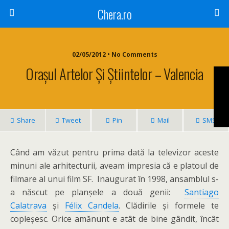
Chera.ro
02/05/2012 • No Comments
Orașul Artelor Și Știintelor – Valencia
Share
Tweet
Pin
Mail
SMS
Când am văzut pentru prima dată la televizor aceste
minuni ale arhitecturii, aveam impresia că e platoul de
filmare al unui film SF. Inaugurat în 1998, ansamblul s-
a născut pe planșele a două genii:
Santiago
Calatrava
și
Félix Candela
. Clădirile și formele te
copleșesc. Orice amănunt e atât de bine gândit, încât