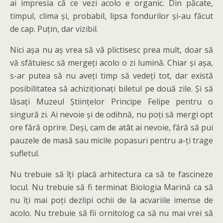
ai impresia că ce vezi acolo e organic. Din păcate,
timpul, clima și, probabil, lipsa fondurilor și-au făcut
de cap. Puțin, dar vizibil.
Nici așa nu aș vrea să vă plictisesc prea mult, doar să
vă sfătuiesc să mergeți acolo o zi lumină. Chiar și așa,
s-ar putea să nu aveți timp să vedeți tot, dar există
posibilitatea să achiziționați biletul pe două zile. Și să
lăsați Muzeul Științelor Principe Felipe pentru o
singură zi. Ai nevoie și de odihnă, nu poți să mergi opt
ore fără oprire. Deși, cam de atât ai nevoie, fără să pui
pauzele de masă sau micile popasuri pentru a-ți trage
sufletul.
Nu trebuie să îți placă arhitectura ca să te fascineze
locul. Nu trebuie să fi terminat Biologia Marină ca să
nu îți mai poți dezlipi ochii de la acvariile imense de
acolo. Nu trebuie să fii ornitolog ca să nu mai vrei să