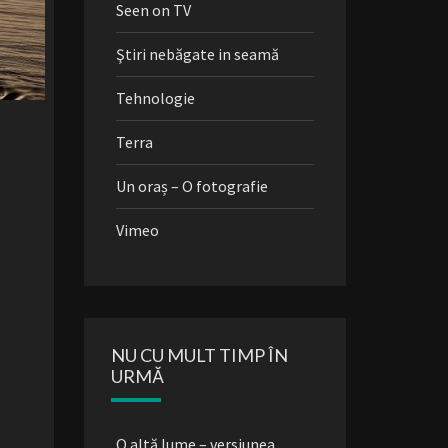
Seen on TV
Ştiri nebăgate in seamă
Tehnologie
Terra
Un oraș – O fotografie
Vimeo
NU CU MULT TIMP ÎN
URMĂ
O altă lume – versiunea