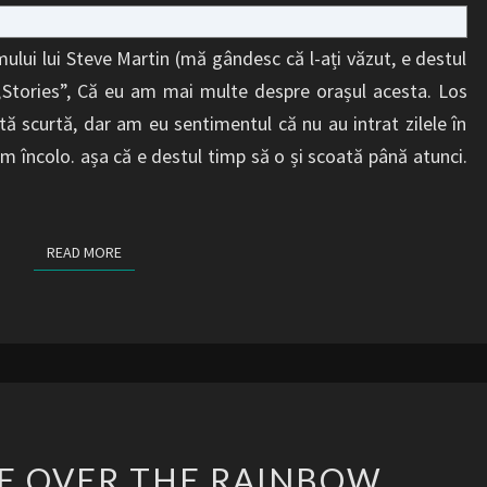
filmului lui Steve Martin (mă gândesc că l-ați văzut, e destul
 „Stories”, Că eu am mai multe despre orașul acesta. Los
stă scurtă, dar am eu sentimentul că nu au intrat zilele în
um încolo. așa că e destul timp să o și scoată până atunci.
READ MORE
READ MORE
SOMEWHERE
 OVER THE RAINBOW
OVER