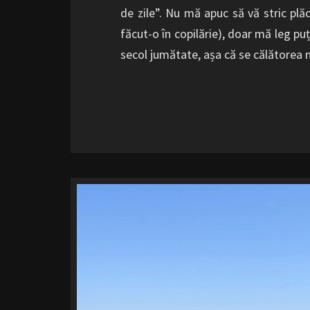
de zile”. Nu mă apuc să vă stric plă
făcut-o în copilărie), doar mă leg pu
secol jumătate, așa că se călătorea