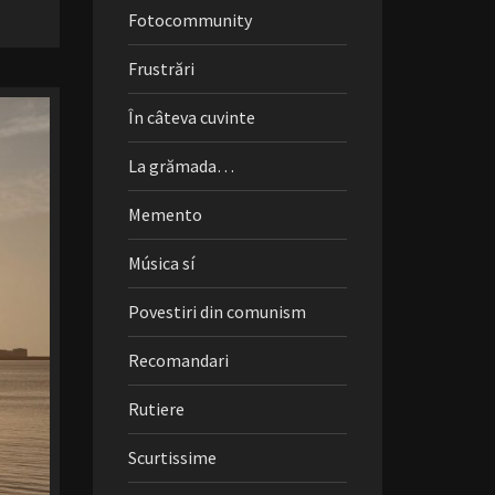
Fotocommunity
Frustrări
În câteva cuvinte
La grămada…
Memento
Música sí
Povestiri din comunism
Recomandari
Rutiere
Scurtissime