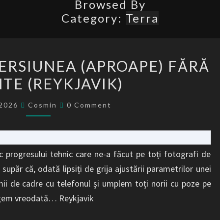
Browsed By
Category:
Terra
O
VERSIUNEA (APROAPE) FĂRĂ
ALTĂ
TE (REYKJAVIK)
LUME
–
Comments
/2026
Cosmin
0 Comment
VERSIUNEA
(APROAPE)
FĂRĂ
 progresului tehnic care ne-a făcut pe toți fotografi de
CUVINTE
păr că, odată lipsiți de grija ajustării parametrilor unei
(REYKJAVIK)
i de cadre cu telefonul și umplem toți norii cu poze pe
tergem vreodată… Reykjavik