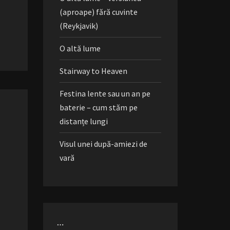
(aproape) fără cuvinte
(Reykjavik)
O altă lume
Stairway to Heaven
Festina lente sau un an pe
baterie – cum stăm pe
distanțe lungi
Visul unei după-amiezi de
vară
…