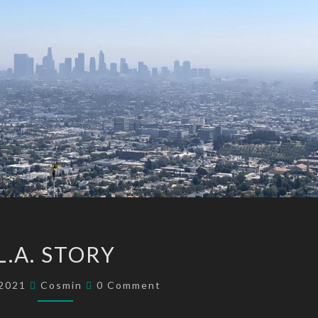
L.A.
L.A. STORY
STORY
Comments
/2021
Cosmin
0 Comment