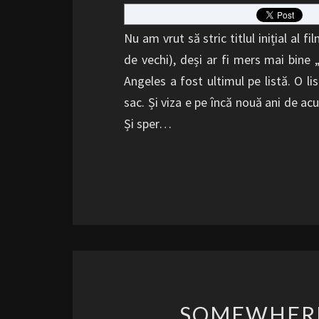
Nu am vrut să stric titlul inițial al 
de vechi), deși ar fi mers mai bine
Angeles a fost ultimul pe listă. O li
sac. Și viza e pe încă nouă ani de ac
Și sper…
SOMEWHERE