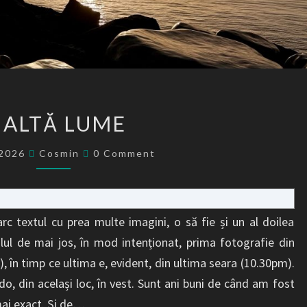
O
 ALTĂ LUME
ALTĂ
LUME
Comments
/2026
Cosmin
0 Comment
rc textul cu prea multe imagini, o să fie și un al doilea
olul de mai jos, în mod intenționat, prima fotografie din
, în timp ce ultima e, evident, din ultima seara (10.30pm).
o, din același loc, în vest. Sunt ani buni de când am fost
 mai exact. Și de…