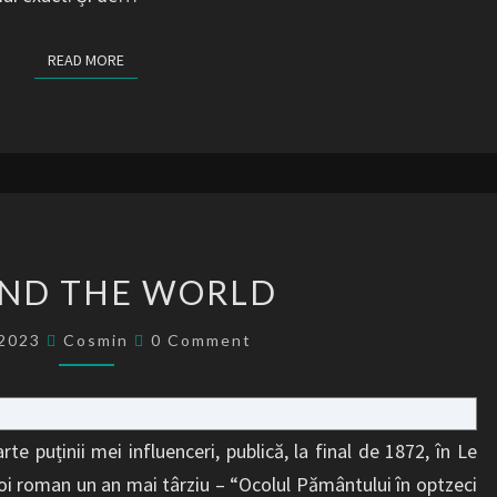
READ MORE
READ MORE
AROUND
ND THE WORLD
THE
WORLD
Comments
/2023
Cosmin
0 Comment
arte puținii mei influenceri, publică, la final de 1872, în Le
oi roman un an mai târziu – “Ocolul Pământului în optzeci