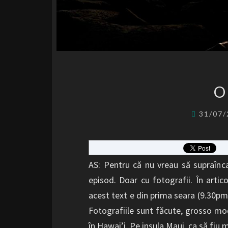
O
31/07
AS: Pentru că nu vreau să supraînca
episod. Doar cu fotografii. În artic
acest text e din prima seara (9.30pm)
Fotografiile sunt făcute, grosso mod
în Hawai’i. Pe insula Maui, ca să fiu