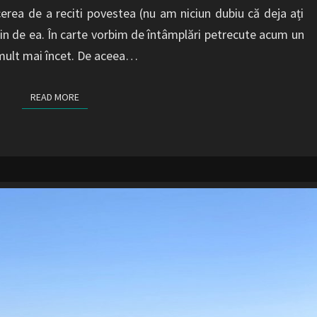
cerea de a reciti povestea (nu am niciun dubiu că deja ați
țin de ea. În carte vorbim de întâmplări petrecute acum un
 mult mai încet. De aceea…
READ MORE
READ MORE