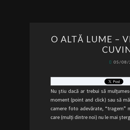
O ALTĂ LUME – 
CUVIN
05/08
Nu știu dacă ar trebui să mulțumesc
moment (point and click) sau să mă su
camere foto adevărate, “tragem” mi
care (mulți dintre noi) nu le mai ș