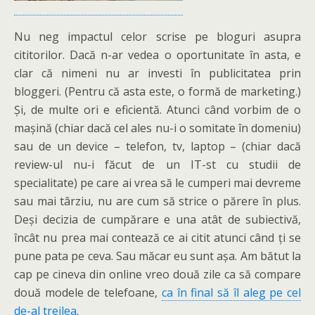
Nu neg impactul celor scrise pe bloguri asupra
cititorilor. Dacă n-ar vedea o oportunitate în asta, e
clar că nimeni nu ar investi în publicitatea prin
bloggeri. (Pentru că asta este, o formă de marketing.)
Și, de multe ori e eficientă. Atunci când vorbim de o
mașină (chiar dacă cel ales nu-i o somitate în domeniu)
sau de un device – telefon, tv, laptop – (chiar dacă
review-ul nu-i făcut de un IT-st cu studii de
specialitate) pe care ai vrea să le cumperi mai devreme
sau mai târziu, nu are cum să strice o părere în plus.
Deși decizia de cumpărare e una atât de subiectivă,
încât nu prea mai contează ce ai citit atunci când ți se
pune pata pe ceva. Sau măcar eu sunt așa. Am bătut la
cap pe cineva din online vreo două zile ca să compare
două modele de telefoane,
ca în final să îl aleg pe cel
de-al treilea
.