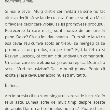
pomenire. Amin!
Și mai e ceva. Mulți dintre cei invitați să scrie nu fac
altceva decât să se laude cu asta. Cum ar veni, au făcut
o favoare celor care vroiau să își promoveze produsul.
Petrecerile la care merg sunt motive de umflare în
pene. De ce? Că nu îmi dau seama… Cum să te lauzi cu
așa ceva? Nu cumva acolo ar trebui să mergeți ca să
promovezi un produs, nu pe tine? Ești la fel ca și
Răzvan Lucescu, că tot am citit undeva un comentariu.
Un actor care nu trebuie să-și spună replica. Doar să o
scrie. Vrei exclusivism? Da… e bună gluma. Poate că
există și așa ceva. Dar acolo nu ești invitat tu.
În fine…
Am impresia că nu sunt singurul care vede lucrurile în
felul asta. Lumea scrie de mult timp despre aceste
derapaje. Dar un articol în plus nu strică. Poate chiar…