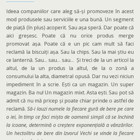
Ideea companiilor care aleg să-și promoveze în acest
mod produsele sau serviciile e una bună. Un segment
de piață (în plus) acoperit. Sau așa speră. Dar poate că
aici greșesc. Poate că nu orice produs merge
promovat așa. Poate că e un pic cam mult să faci
reclamă la biscuiți așa. Sau la chips. Sau la mai știu eu
ce lanternă. Sau… sau… sau… Și treci de la un articol la
altul, de la un produs la altul, de la o zonă a
consumului la alta, diametral opusă. Dar nu vezi niciun
impediment în a scrie. Ești ca un magazin. Un super
magazin. Ba nu! Un magazin mixt. Asta ești. Sau pot să
admit că nu mă pricep și poate chiar prinde o astfel de
reclamă.
Să-i lauzi numele la fiecare gură de bere pe care
o iei, în timp ce faci mișto de oamenii simpli că se închină
la icoane, determină o creștere exponențială a vânzărilor.
Un hectolitru de bere din Izvorul Vechi se vinde la fiecare