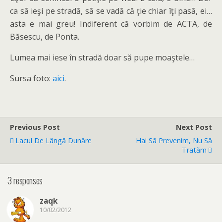
ca să ieşi pe stradă, să se vadă că ţie chiar îţi pasă, ei…
asta e mai greu! Indiferent că vorbim de ACTA, de
Băsescu, de Ponta.
Lumea mai iese în stradă doar să pupe moaştele…
Sursa foto:
aici
.
Previous Post
Next Post
Lacul De Lângă Dunăre
Hai Să Prevenim, Nu Să
Tratăm
3 responses
zaqk
10/02/2012