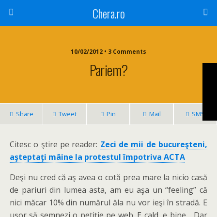
Chera.ro
10/02/2012 • 3 Comments
Pariem?
Share
Tweet
Pin
Mail
SMS
Citesc o ştire pe reader:
Zeci de mii de bucureşteni,
aşteptaţi mâine la protestul împotriva ACTA
Deşi nu cred că aş avea o cotă prea mare la nicio casă
de pariuri din lumea asta, am eu aşa un “feeling” că
nici măcar 10% din numărul ăla nu vor ieşi în stradă. E
uşor să semnezi o petiţie pe web. E cald, e bine… Dar