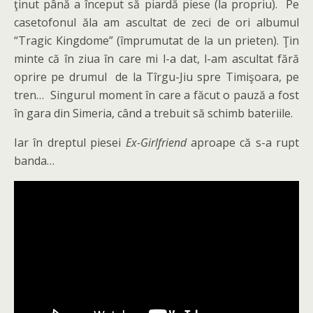
ţinut până a început să piardă piese (la propriu). Pe
casetofonul ăla am ascultat de zeci de ori albumul
“Tragic Kingdome” (împrumutat de la un prieten). Ţin
minte că în ziua în care mi l-a dat, l-am ascultat fără
oprire pe drumul de la Tîrgu-Jiu spre Timişoara, pe
tren… Singurul moment în care a făcut o pauză a fost
în gara din Simeria, când a trebuit să schimb bateriile.
Iar în dreptul piesei
Ex-Girlfriend
aproape că s-a rupt
banda…