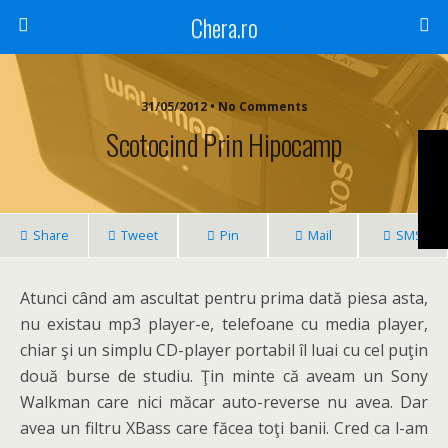
Chera.ro
31/05/2012 • No Comments
Scotocind Prin Hipocamp
Share
Tweet
Pin
Mail
SMS
Atunci când am ascultat pentru prima dată piesa asta,
nu existau mp3 player-e, telefoane cu media player,
chiar şi un simplu CD-player portabil îl luai cu cel puţin
două burse de studiu. Ţin minte că aveam un Sony
Walkman care nici măcar auto-reverse nu avea. Dar
avea un filtru XBass care făcea toţi banii. Cred ca l-am