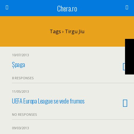
Chera.ro
Tags › Tirgu Jiu
10/07/2013
Șpaga
8 RESPONSES
11/05/2013
UEFA Europa League se vede frumos
NO RESPONSES
09/03/2013