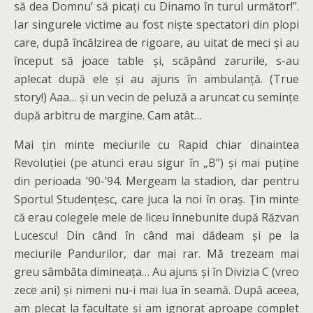
să dea Domnu’ să picați cu Dinamo în turul următor!”.
Iar singurele victime au fost niște spectatori din plopi
care, după încălzirea de rigoare, au uitat de meci și au
început să joace table și, scăpând zarurile, s-au
aplecat după ele și au ajuns în ambulanță. (True
story!) Aaa… și un vecin de peluză a aruncat cu semințe
după arbitru de margine. Cam atât…
Mai țin minte meciurile cu Rapid chiar dinaintea
Revoluției (pe atunci erau sigur în „B”) și mai puține
din perioada ’90-’94. Mergeam la stadion, dar pentru
Sportul Studențesc, care juca la noi în oraș. Țin minte
că erau colegele mele de liceu înnebunite după Răzvan
Lucescu! Din când în când mai dădeam și pe la
meciurile Pandurilor, dar mai rar. Mă trezeam mai
greu sâmbăta dimineața… Au ajuns și în Divizia C (vreo
zece ani) și nimeni nu-i mai lua în seamă. După aceea,
am plecat la facultate și am ignorat aproape complet