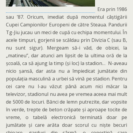
Era prin 1986
sau ’87. Oricum, imediat după momentul câștigării
Cupei Campionilor Europeni de către Steaua. Pandurii
Tg-Jiu jucau un meci de cupă cu echipa momentului. În
acele timpuri, gorjenii se scăldau prin Divizia C (sau B,
nu sunt sigur). Mergeam să-i văd, de obicei, la
„matineu”, dar atunci am lipsit de la ultima oră de la
școală, ca să ajung la timp (și loc) la stadion… N-aveau
nicio șansă, dar asta nu a împiedicat jumătate din
populația masculină a urbei să vină pe stadion. Pentru
cei care nu l-au văzut până acum nici măcar la
televizor, stadionul nu avea pe vremea aceea mai mult
de 5000 de locuri. Bănci de lemn putrezite, dar vopsite
în verde, trepte de beton crăpate și aproape tocite de
vreme, o tabelă electronică terminată doar pe
jumătate și care arăta doar scorul cu niște becuri
chioare, garduri din sârmă, o copertină care