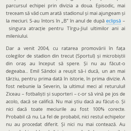
parcursul echipei prin divizia a doua. Episodic, mai
treceam să văd cum arată stadionul și mai ajungeam și
la meciuri. S-au întors în „B” în anul de după
eclipsă
–
singura atracție pentru Tîrgu-Jiul ultimilor ani ai
mileniului.
Dar a venit 2004, cu ratarea promovării în fața
colegilor de stadion din trecut (Sportul) și microbiștii
din oraș au început să spere. Și nu au făcut-o
degeaba… Emil Săndoi a reușit să-i ducă, un an mai
târziu, pentru prima dată în istorie, în prima divizie. A
fost nebunie la Severin, la ultimul meci al returului!
Ziceau – fotbaliști și suporteri – c-or să vină pe jos de
acolo, dacă se califică. Nu mai știu dacă au făcut-o. Și
nici dacă toate meciurile au fost 100% corecte.
Probabil că nu. La fel de probabil, nici restul echipelor
nu au procedat diferit. Și nici nu mai contează. Au