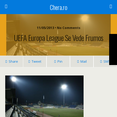
Chera.ro
11/05/2013 • No Comments
UEFA Europa League Se Vede Frumos
Share
Tweet
Pin
Mail
SMS