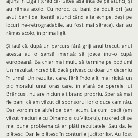
ajuns în Liga I (cred că-i zicea așa încă de pe atunci) și
au rămas acolo. Cu noroc, cu bani, de două ori (au
avut banii de licență atunci când alte echipe, deși pe
locuri ne-retrogradabile, au fost mai sărace), dar au
rămas acolo, în prima ligă.
Și iată că, după un parcurs fără griji anul trecut, anul
acesta au o șansă imensă: să joace într-o cupă
europeană. Ba chiar mai mult, să termine pe podium!
Un rezultat incredibil, dacă privesc cu doar un deceniu
în urmă. Un rezultat care, fără îndoială, mai ridică un
pic moralul unui oraș care, în afară de operele lui
Brâncuși, nu are niciun alt brand propriu. Sper să mai
fie bani, că am văzut că sponsorul lor o duce cam rău.
Dar vorbim de altfel de bani acum. La cum joacă (am
văzut meciurile cu Dinamo și cu Viitorul), nu cred că se
mai pune problema că ar plăti rezultatele. Sau da, le
plătesc. Dar le plătesc în conturile jucătorilor. Au fost