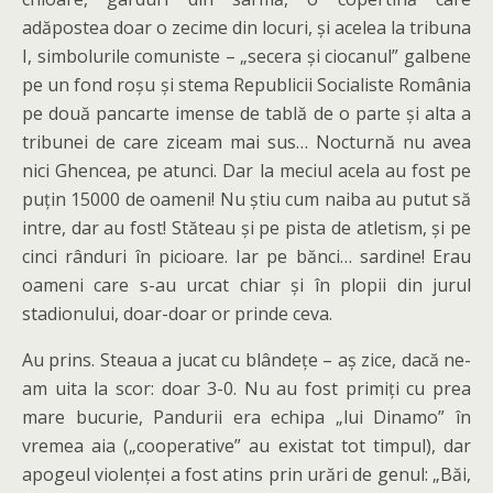
adăpostea doar o zecime din locuri, și acelea la tribuna
I, simbolurile comuniste – „secera și ciocanul” galbene
pe un fond roșu și stema Republicii Socialiste România
pe două pancarte imense de tablă de o parte și alta a
tribunei de care ziceam mai sus… Nocturnă nu avea
nici Ghencea, pe atunci. Dar la meciul acela au fost pe
puțin 15000 de oameni! Nu știu cum naiba au putut să
intre, dar au fost! Stăteau și pe pista de atletism, și pe
cinci rânduri în picioare. Iar pe bănci… sardine! Erau
oameni care s-au urcat chiar și în plopii din jurul
stadionului, doar-doar or prinde ceva.
Au prins. Steaua a jucat cu blândețe – aș zice, dacă ne-
am uita la scor: doar 3-0. Nu au fost primiți cu prea
mare bucurie, Pandurii era echipa „lui Dinamo” în
vremea aia („cooperative” au existat tot timpul), dar
apogeul violenței a fost atins prin urări de genul: „Băi,