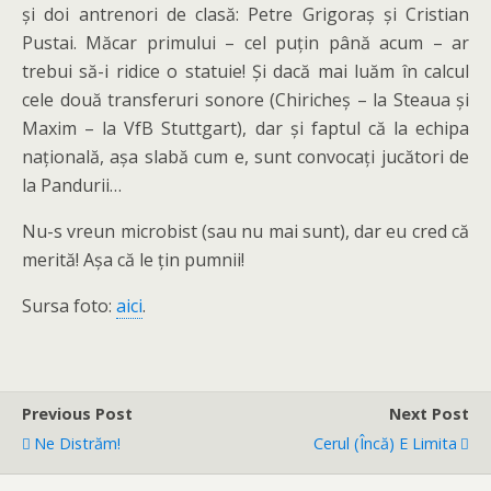
și doi antrenori de clasă: Petre Grigoraș și Cristian
Pustai. Măcar primului – cel puțin până acum – ar
trebui să-i ridice o statuie! Și dacă mai luăm în calcul
cele două transferuri sonore (Chiricheș – la Steaua și
Maxim – la VfB Stuttgart), dar și faptul că la echipa
națională, așa slabă cum e, sunt convocați jucători de
la Pandurii…
Nu-s vreun microbist (sau nu mai sunt), dar eu cred că
merită! Așa că le țin pumnii!
Sursa foto:
aici
.
Previous Post
Next Post
Ne Distrăm!
Cerul (încă) E Limita