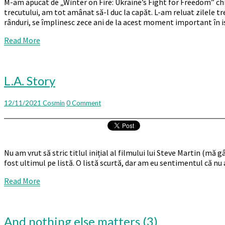
M-am apucat de „Winter on Fire: Ukraine’s Fight for Freedom” chiar
trecutului, am tot amânat să-l duc la capăt. L-am reluat zilele tr
rânduri, se împlinesc zece ani de la acest moment important în i
Read
Read More
More
L.A.
L.A. Story
Story
Comments
12/11/2021
Cosmin
0 Comment
Nu am vrut să stric titlul inițial al filmului lui Steve Martin (mă 
fost ultimul pe listă. O listă scurtă, dar am eu sentimentul că nu a
Read
Read More
More
And
And nothing else matters (3)