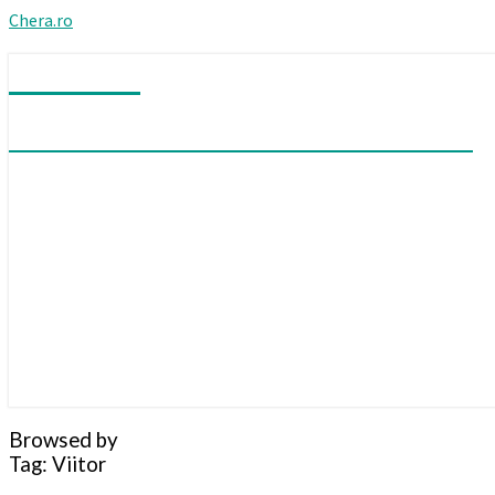
Chera.ro
Chera.ro
Mă îndoiesc că am vreodată certitudini
Browsed by
Tag:
Viitor