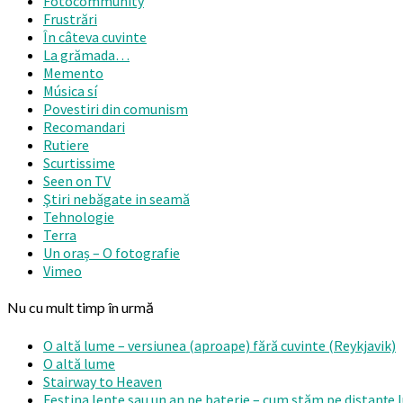
Fotocommunity
Frustrări
În câteva cuvinte
La grămada…
Memento
Música sí
Povestiri din comunism
Recomandari
Rutiere
Scurtissime
Seen on TV
Ştiri nebăgate in seamă
Tehnologie
Terra
Un oraș – O fotografie
Vimeo
Nu cu mult timp în urmă
O altă lume – versiunea (aproape) fără cuvinte (Reykjavik)
O altă lume
Stairway to Heaven
Festina lente sau un an pe baterie – cum stăm pe distanțe 