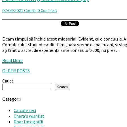
nothing
else
Comments
02/03/2021
Cosmin
0 Comment
matters
(3)
E cam timpul să închid acest mic serial. Evident, cu o concluzie. 
Complexului Studențesc din Timișoara vreme de patru ani, și singu
ați trăit o astfel de experiență anterior anului 2000, nu prea…
Read
Read More
More
Posts
OLDER POSTS
navigation
Caută
Search
Categorii
Calcule seci
Chera's wishlist
Doar fotografii