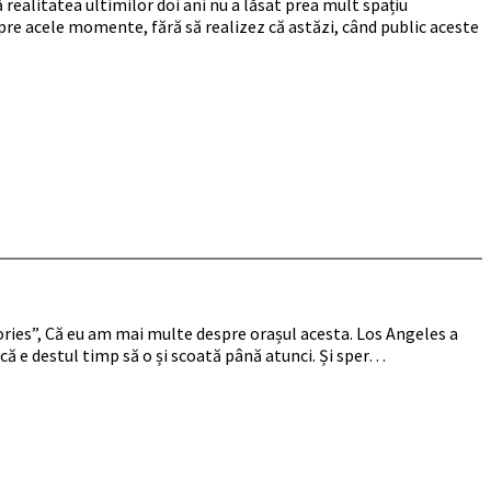
 realitatea ultimilor doi ani nu a lăsat prea mult spațiu
spre acele momente, fără să realizez că astăzi, când public aceste
„Stories”, Că eu am mai multe despre orașul acesta. Los Angeles a
a că e destul timp să o și scoată până atunci. Și sper…