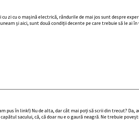
 cu zi cu o mașină electrică, rândurile de mai jos sunt despre exper
am și aici, sunt două condiții decente pe care trebuie să le ai în ved
 am pus în link!) Nu de alta, dar cât mai poți să scrii din trecut? Da
 capătul sacului, că, că doar nu e o gaură neagră. Ne trebuie povești 