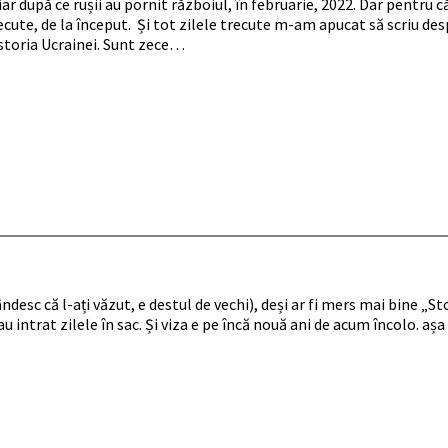
 după ce rușii au pornit războiul, în februarie, 2022. Dar pentru că
ecute, de la început. Și tot zilele trecute m-am apucat să scriu de
storia Ucrainei. Sunt zece…
gândesc că l-ați văzut, e destul de vechi), deși ar fi mers mai bine 
u intrat zilele în sac. Și viza e pe încă nouă ani de acum încolo. aș