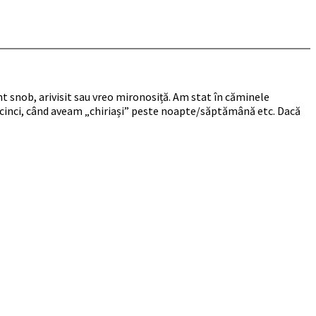
nt snob, arivisit sau vreo mironosiță. Am stat în căminele
ar cinci, când aveam „chiriași” peste noapte/săptămână etc. Dacă