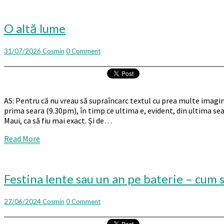
O
O altă lume
altă
lume
Comments
31/07/2026
Cosmin
0 Comment
AS: Pentru că nu vreau să supraîncarc textul cu prea multe imagini,
prima seara (9.30pm), în timp ce ultima e, evident, din ultima sea
Maui, ca să fiu mai exact. Și de…
Read
Read More
More
Festina
Festina lente sau un an pe baterie – cum 
lente
sau
Comments
27/06/2024
Cosmin
0 Comment
un
an