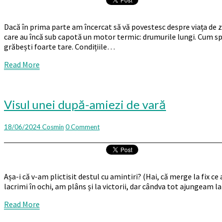
pe
baterie
–
Dacă în prima parte am încercat să vă povestesc despre viața de zi
cum
care au încă sub capotă un motor termic: drumurile lungi. Cum spune
stăm
grăbești foarte tare. Condițiile…
pe
distanțe
Read
Read More
lungi
More
Visul
Visul unei după-amiezi de vară
unei
după-
Comments
18/06/2024
Cosmin
0 Comment
amiezi
de
vară
Așa-i că v-am plictisit destul cu amintiri? (Hai, că merge la fix ce
lacrimi în ochi, am plâns și la victorii, dar cândva tot ajungeam la
Read
Read More
More