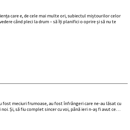
iența care e, de cele mai multe ori, subiectul miștourilor celor
ere când pleci la drum – să îți planifici o oprire și să nu te
, au fost meciuri frumoase, au fost înfrângeri care ne-au lăsat cu
noi. Și, să fiu complet sincer cu voi, până ieri n-aș fi avut ce…