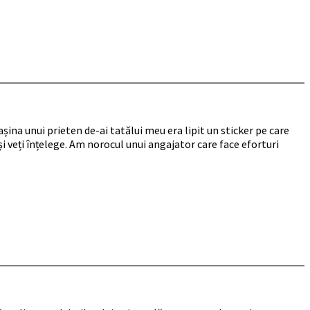
ina unui prieten de-ai tatălui meu era lipit un sticker pe care
 și veți înțelege. Am norocul unui angajator care face eforturi