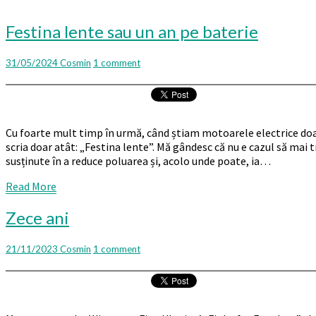
Festina
Festina lente sau un an pe baterie
lente
sau
Comments
31/05/2024
Cosmin
1 comment
un
an
pe
baterie
Cu foarte mult timp în urmă, când știam motoarele electrice doar 
scria doar atât: „Festina lente”. Mă gândesc că nu e cazul să mai tr
susținute în a reduce poluarea și, acolo unde poate, ia…
Read
Read More
More
Zece
Zece ani
ani
Comments
21/11/2023
Cosmin
1 comment