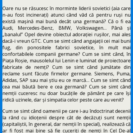
Oare nu se răsucesc în morminte liderii sovietici (aia care
n-au fost incinerați) atunci când văd că pentru ruși nu
există mașină mai bună decât una germană? Că o fi ea
Audi, Mercedes-Benz, BMW, Volkswagen… Până și
„banalul” Opel devine obiectul adorației rușilor, mai ales
dacă-i vreun GTC. Cum se simt când angajații cei mai buni
fug, din ponositele fabrici sovietice, în mult mai
confortabilele companii germane? Cum se simt când, în
Piața Roșie, mausolelul lui Lenin e luminat de proiectoare
fabricate de nemți? Cum se simt când jumătate din
reclame sunt făcute firmelor germane. Siemens, Puma,
Adidas, SAP sau mai știu eu ce marcă… Cum se simt când
cea mai băută bere e cea germană? Cum se simt când
nemții cuceresc nu doar bucățile de pământ pe care își
ridică uzinele, dar și simpatia celor peste care au venit?
Cum se simt când oamenii pe care i-au îndoctrinat decenii
la rând cu idioțenii despre cât de decăzuți sunt nemții
(capitaliștii, în general, dar nemții în special), realizează că
ar fi fost mai bine să fie cuceriți de nemți în Cel De-al