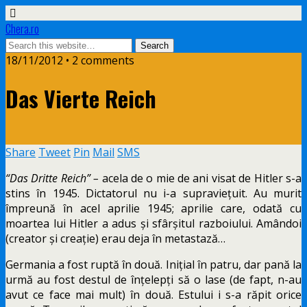
Chera.ro
18/11/2012 • 2 comments
Das Vierte Reich
Share
Tweet
Pin
Mail
SMS
“Das Dritte Reich” –
acela de o mie de ani visat de Hitler s-a
stins în 1945. Dictatorul nu i-a supraviețuit. Au murit
împreună în acel aprilie 1945; aprilie care, odată cu
moartea lui Hitler a adus și sfârșitul razboiului. Amândoi
(creator și creație) erau deja în metastază…
Germania a fost ruptă în două. Inițial în patru, dar pană la
urmă au fost destul de înțelepți să o lase (de fapt, n-au
avut ce face mai mult) în două. Estului i s-a răpit orice