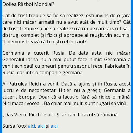
Doilea Război Mondial?
Cât de trist trebuie să fie să realizezi ești învins de o țară
care nici măcar armată nu a avut atât de mult timp? Cât
de trist trebuie să fie să realizezi că cei pe care ai vrut să-i
distrugi complet (și fizic) și aproape ai reușit, vin acum și
îți demonstrează că tu ești cel înfrânt?
Germania a cucerit Rusia. De data asta, nici măcar
Generalul Iarnă nu a mai putut face nimic: Germania a
venit echipată cu pneuri pentru sezonul rece. Fabricate în
Rusia, dar într-o companie germană.
Al Patrulea Reich a venit. Dacă a ajuns și în Rusia, acest
lucru e de necontestat. Hitler nu a greșit, Germania a
cucerit Europa. Doar că a facut-o fără să ridice o mână.
Nici măcar vocea… Ba chiar mai mult, sunt rugați să vină.
„Das Vierte Riech” e aici. Și ar cam fi cazul să rămână.
Sursa foto:
aici
,
aici
și
aici