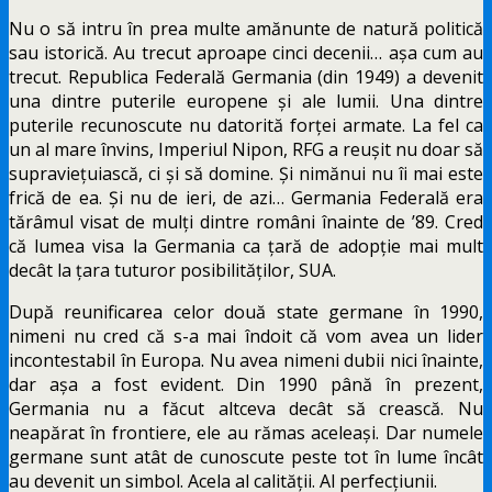
Nu o să intru în prea multe amănunte de natură politică
sau istorică. Au trecut aproape cinci decenii… așa cum au
trecut. Republica Federală Germania (din 1949) a devenit
una dintre puterile europene și ale lumii. Una dintre
puterile recunoscute nu datorită forței armate. La fel ca
un al mare învins, Imperiul Nipon, RFG a reușit nu doar să
supraviețuiască, ci și să domine. Și nimănui nu îi mai este
frică de ea. Și nu de ieri, de azi… Germania Federală era
tărâmul visat de mulți dintre români înainte de ’89. Cred
că lumea visa la Germania ca țară de adopție mai mult
decât la țara tuturor posibilităților, SUA.
După reunificarea celor două state germane în 1990,
nimeni nu cred că s-a mai îndoit că vom avea un lider
incontestabil în Europa. Nu avea nimeni dubii nici înainte,
dar așa a fost evident. Din 1990 până în prezent,
Germania nu a făcut altceva decât să crească. Nu
neapărat în frontiere, ele au rămas aceleași. Dar numele
germane sunt atât de cunoscute peste tot în lume încât
au devenit un simbol. Acela al calității. Al perfecțiunii.