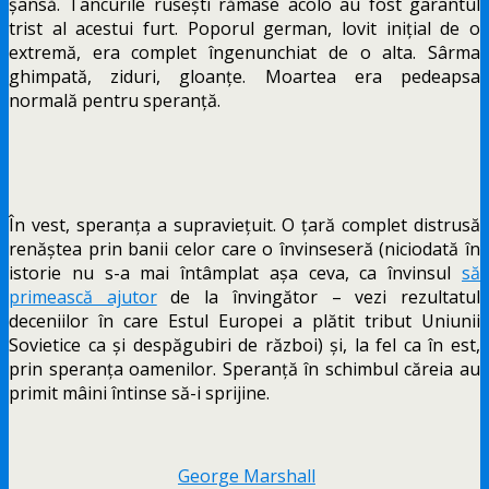
șansă. Tancurile rusești rămase acolo au fost garantul
trist al acestui furt. Poporul german, lovit inițial de o
extremă, era complet îngenunchiat de o alta. Sârma
ghimpată, ziduri, gloanțe. Moartea era pedeapsa
normală pentru speranță.
În vest, speranța a supraviețuit. O țară complet distrusă
renăștea prin banii celor care o învinseseră (niciodată în
istorie nu s-a mai întâmplat așa ceva, ca învinsul
să
primească ajutor
de la învingător – vezi rezultatul
deceniilor în care Estul Europei a plătit tribut Uniunii
Sovietice ca și despăgubiri de război) și, la fel ca în est,
prin speranța oamenilor. Speranță în schimbul căreia au
primit mâini întinse să-i sprijine.
George Marshall