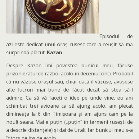
Episodul de
azi este dedicat unui oraș rusesc care a reușit să mă
surprindă plăcut:
Kazan
.
Despre Kazan îmi povestea bunicul meu, făcuse
prizonieratul de război acolo în deceniul cinci. Probabil
că nu văzuse orașul sau, chiar dacă îl văzuse, avusese
alte lucruri mai bune de făcut decât să stea să-l
admire. Ca să vă faceți o idee pe unde vine, eu am
schimbat trei avioane ca să ajung acolo, am plecat
dimineața la 6 din Timișoara și am ajuns cam pe la
nouă seara. Mai e puțin („puțin” în termeni rusești de
a descrie distanțele) și dai de Urali. Iar bunicul meu s-a
întors pe jos de acolo…