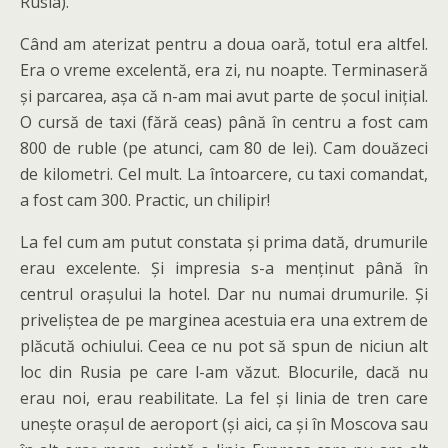
Rusia).
Când am aterizat pentru a doua oară, totul era altfel.
Era o vreme excelentă, era zi, nu noapte. Terminaseră
și parcarea, așa că n-am mai avut parte de șocul inițial.
O cursă de taxi (fără ceas) până în centru a fost cam
800 de ruble (pe atunci, cam 80 de lei). Cam douăzeci
de kilometri. Cel mult. La întoarcere, cu taxi comandat,
a fost cam 300. Practic, un chilipir!
La fel cum am putut constata și prima dată, drumurile
erau excelente. Și impresia s-a menținut până în
centrul orașului la hotel. Dar nu numai drumurile. Și
priveliștea de pe marginea acestuia era una extrem de
plăcută ochiului. Ceea ce nu pot să spun de niciun alt
loc din Rusia pe care l-am văzut. Blocurile, dacă nu
erau noi, erau reabilitate. La fel și linia de tren care
unește orașul de aeroport (și aici, ca și în Moscova sau