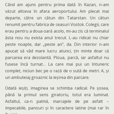
Când am ajuns pentru prima dată în Kazan, n-am
văzut altceva în afara aeroportului. Am plecat mai
departe, către un cătun din Tatarstan. Un cătun
renumit pentru fabrica de ceasuri Vostok. Colegii, care
erau pentru a doua oară acolo, mi-au zis că terminalul
ăsta nou nu exista anul trecut. L-au ridicat nu chiar
peste noapte, dar „peste an”, da. Din interior n-am
apucat să văd mare lucru atunci, țin minte doar că
parcarea era dezolantă. Ploua, parcă, iar asfaltul nu
fusese încă turnat… La care mai pui un întuneric
complet, niciun bec pe o rază de o sută de metri. A, și
un ambuteiaj groaznic la ieșirea din parcare.
Odată ieșiți, imaginea se schimba radical. Pe șosea,
până la primul sens giratoriu, totul era luminat.
Asfaltul, ca-n palmă, marcajele de pe asfalt –
impecabile, panouri și în caractere latine (mai rar în