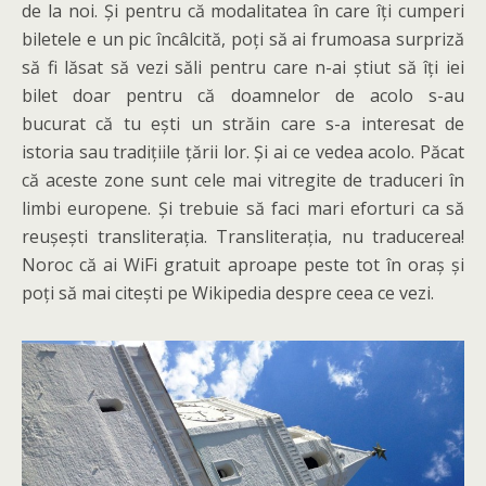
de la noi. Și pentru că modalitatea în care îți cumperi
biletele e un pic încâlcită, poți să ai frumoasa surpriză
să fi lăsat să vezi săli pentru care n-ai știut să îți iei
bilet doar pentru că doamnelor de acolo s-au
bucurat că tu ești un străin care s-a interesat de
istoria sau tradițiile țării lor. Și ai ce vedea acolo. Păcat
că aceste zone sunt cele mai vitregite de traduceri în
limbi europene. Și trebuie să faci mari eforturi ca să
reușești transliterația. Transliterația, nu traducerea!
Noroc că ai WiFi gratuit aproape peste tot în oraș și
poți să mai citești pe Wikipedia despre ceea ce vezi.