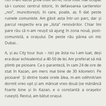
să-i cunosc centrul istoric, în defavoarea cartierelor
„noi”, muncitorești, în care, poate, aș fi dat peste
ruinele comuniste. Am găsit asta într-un parc, dar și
parcul respectiv era pe „lista” renovărilor. Chiar îmi
pare rău că n-am reușit să ajung în zona nouă, post-
comunistă, a orașului. De peste râu părea un mic
Dubai…
A, și au City tour bus – nici pe ăsta nu l-am luat, deși
era doar echivalentul a 40-50 de lei. Am preferat să mă
plimb pe picioare. Ca o paranteză, în cam 24 de ore de
stat în Kazan, am mers mai bine de 30 kilometri. Pe
picioare! Și dintre toate orele ălea, m-am odihnit/am
dormit vreo opt și am mâncat vreo două (se mănâncă
foarte bine și în Kazan, e o constantă a orașelor
rusești). Restul, am bătut orașul.