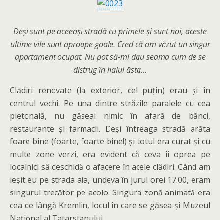
Deși sunt pe aceeași stradă cu primele și sunt noi, aceste
ultime vile sunt aproape goale. Cred că am văzut un singur
apartament ocupat. Nu pot să-mi dau seama cum de se
distrug în halul ăsta…
Clădiri renovate (la exterior, cel puțin) erau și în
centrul vechi. Pe una dintre străzile paralele cu cea
pietonală, nu găseai nimic în afară de bănci,
restaurante și farmacii. Deși întreaga stradă arăta
foare bine (foarte, foarte bine!) și totul era curat și cu
multe zone verzi, era evident că ceva îi oprea pe
localnici să deschidă o afacere în acele clădiri. Când am
ieșit eu pe strada aia, undeva în jurul orei 17.00, eram
singurul trecător pe acolo. Singura zonă animată era
cea de lângă Kremlin, locul în care se găsea și Muzeul
Național al Tatarstanului.