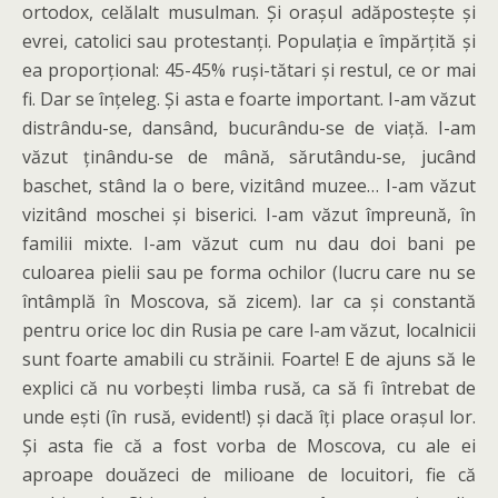
ortodox, celălalt musulman. Și orașul adăpostește și
evrei, catolici sau protestanți. Populația e împărțită și
ea proporțional: 45-45% ruși-tătari și restul, ce or mai
fi. Dar se înțeleg. Și asta e foarte important. I-am văzut
distrându-se, dansând, bucurându-se de viață. I-am
văzut ținându-se de mână, sărutându-se, jucând
baschet, stând la o bere, vizitând muzee… I-am văzut
vizitând moschei și biserici. I-am văzut împreună, în
familii mixte. I-am văzut cum nu dau doi bani pe
culoarea pielii sau pe forma ochilor (lucru care nu se
întâmplă în Moscova, să zicem). Iar ca și constantă
pentru orice loc din Rusia pe care l-am văzut, localnicii
sunt foarte amabili cu străinii. Foarte! E de ajuns să le
explici că nu vorbești limba rusă, ca să fi întrebat de
unde ești (în rusă, evident!) și dacă îți place orașul lor.
Și asta fie că a fost vorba de Moscova, cu ale ei
aproape douăzeci de milioane de locuitori, fie că