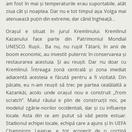
am fost în mai și temperaturile erau suportabile, atât
ziua cât și noaptea. Dar nu e tot timpul așa. Volga mai
atenuează puțin din extreme, dar când îngheață…
Orașul e situat în jurul Kremlinului. Kremlinul
Kazanului face parte din Patrimoniul Mondial
UNESCO. Rușii… Ba nu, nu rușii! Tătarii, în anii de
boom economic, au investit puternic în conservarea și
restaurarea acestuia. Și au reușit. Dar nu doar cu
Kremlinul. Întreaga zonă centrală și zona imediat
adiacentă acesteia e făcută pentru a fi vizitată. Din
păcate, eu n-am reușit să trec pe partea cealălaltă a
Kazankăi, acolo unde orașul nou e construit „from
scratch”. Malul râului e plin de construcții noi, pe
modelul zgârie-norilor occidentali, dar și cu influențe
locale. Asta din ce am putut să văd peste estuar.
Stadionul echipei locale, echipă care a ajuns și în UEFA
Champions League, e tot acoperit de o cortină