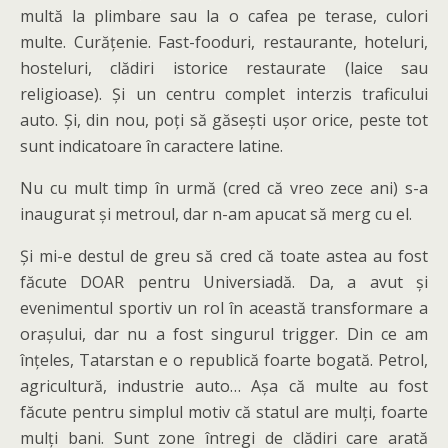
multă la plimbare sau la o cafea pe terase, culori
multe. Curățenie. Fast-fooduri, restaurante, hoteluri,
hosteluri, clădiri istorice restaurate (laice sau
religioase). Și un centru complet interzis traficului
auto. Și, din nou, poți să găsești ușor orice, peste tot
sunt indicatoare în caractere latine.
Nu cu mult timp în urmă (cred că vreo zece ani) s-a
inaugurat și metroul, dar n-am apucat să merg cu el.
Și mi-e destul de greu să cred că toate astea au fost
făcute DOAR pentru Universiadă. Da, a avut și
evenimentul sportiv un rol în această transformare a
orașului, dar nu a fost singurul trigger. Din ce am
înțeles, Tatarstan e o republică foarte bogată. Petrol,
agricultură, industrie auto… Așa că multe au fost
făcute pentru simplul motiv că statul are mulți, foarte
mulți bani. Sunt zone întregi de clădiri care arată