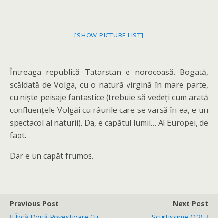
[SHOW PICTURE LIST]
Întreaga republică Tatarstan e norocoasă. Bogată,
scăldată de Volga, cu o natură virgină în mare parte,
cu niște peisaje fantastice (trebuie să vedeți cum arată
confluențele Volgăi cu râurile care se varsă în ea, e un
spectacol al naturii). Da, e capătul lumii… Al Europei, de
fapt.
Dar e un capăt frumos.
Previous Post
Next Post
Încă Două Povestioare Cu
Scurtissime (12)