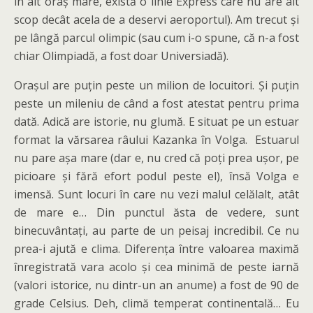
în alt oraș mare, există o linie Express care nu are alt
scop decât acela de a deservi aeroportul). Am trecut și
pe lângă parcul olimpic (sau cum i-o spune, că n-a fost
chiar Olimpiadă, a fost doar Universiadă).
Orașul are puțin peste un milion de locuitori. Și puțin
peste un mileniu de când a fost atestat pentru prima
dată. Adică are istorie, nu glumă. E situat pe un estuar
format la vărsarea râului Kazanka în Volga. Estuarul
nu pare așa mare (dar e, nu cred că poți prea ușor, pe
picioare și fără efort podul peste el), însă Volga e
imensă. Sunt locuri în care nu vezi malul celălalt, atât
de mare e… Din punctul ăsta de vedere, sunt
binecuvântați, au parte de un peisaj incredibil. Ce nu
prea-i ajută e clima. Diferența între valoarea maximă
înregistrată vara acolo și cea minimă de peste iarnă
(valori istorice, nu dintr-un an anume) a fost de 90 de
grade Celsius. Deh, climă temperat continentală… Eu