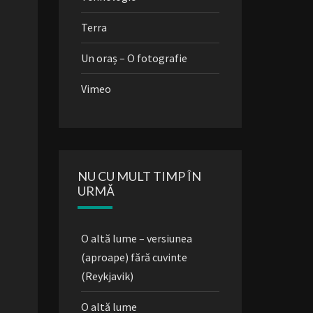
Terra
Un oraș – O fotografie
Vimeo
NU CU MULT TIMP ÎN
URMĂ
O altă lume – versiunea
(aproape) fără cuvinte
(Reykjavik)
O altă lume