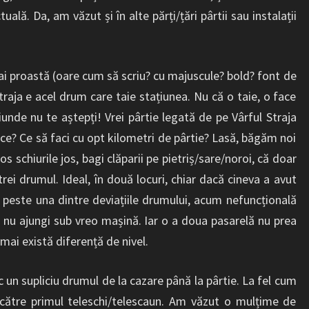
uală. Da, am văzut și în alte părți/țări pârtii sau instalații
mai proastă (oare cum să scriu? cu majuscule? bold? font de
raja e acel drum care taie stațiunea. Nu că o taie, o face
unde nu te aștepți! Vrei pârtie legată de pe Vârful Straja
ce? Ce să faci cu opt kilometri de pârtie? Lasă, băgăm noi
os schiurile jos, bagi clăparii pe pietriș/sare/noroi, că doar
 trei drumul. Ideal, în două locuri, chiar dacă cineva a avut
 peste una dintre deviațiile drumului, acum nefuncțională
ă nu ajungi sub vreo mașină. Iar o a doua pasarelă nu prea
mai există diferență de nivel.
c un supliciu drumul de la cazare până la pârtie. La fel cum
către primul teleschi/telescaun. Am văzut o mulțime de