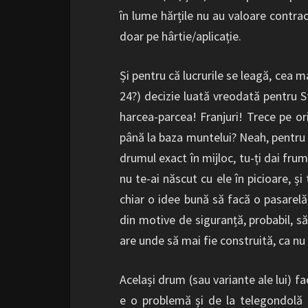
în lume hărțile nu au valoare contract
doar pe hârtie/aplicație.
Și pentru că lucrurile se leagă, cea 
24?) decizie luată vreodată pentru St
harcea-parcea! Franjuri! Trece pe ori
până la baza muntelui? Neah, pentru 
drumul exact în mijloc, tu-ți dai frum
nu te-ai născut cu ele în picioare, și
chiar o idee bună să facă o pasarelă
din motive de siguranță, probabil, s
are unde să mai fie construită, ca nu 
Același drum (sau variante ale lui) fa
e o problemă și de la telegondolă 