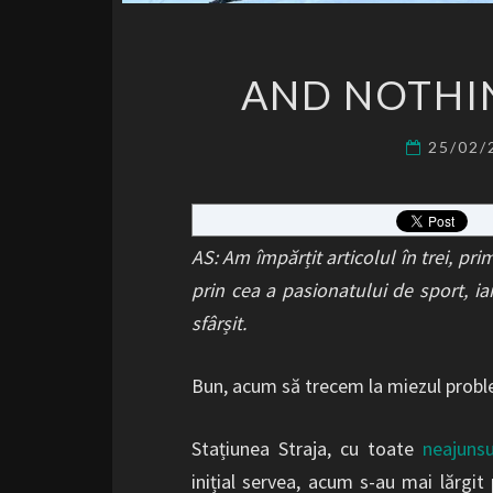
AND NOTHIN
25/02
AS: Am împărțit articolul în trei, pr
prin cea a pasionatului de sport, iar 
sfârșit.
Bun, acum să trecem la miezul probl
Stațiunea Straja, cu toate
neajunsu
inițial servea, acum s-au mai lărgi