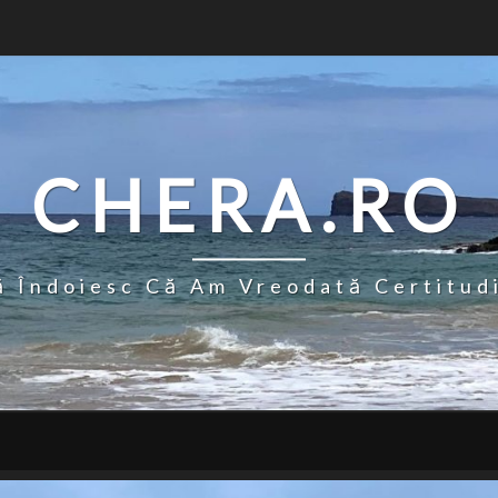
CHERA.RO
 Îndoiesc Că Am Vreodată Certitud