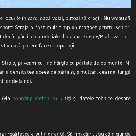
e locurile în care, dacă voiai, puteai să crești. Nu vreau să
y short: Straja a fost mult timp un magnet pentru schiori
lt decât pârtiile comerciale din zona Brașov/Prahova – no
u știu dacă putem face comparații.
 Straja, priveam cu jind hărțile cu pârtiile de pe munte. Mi
nia densitatea aceea de pârtii și, simultan, cea mai lungă
tiilor de la noi.
ă (via
boarding-nation.ro
). Citiți și datele tehnice despre
g) realitatea e puțin diferită. Să fim clari, știu că niciunde