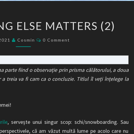
AND
G ELSE MATTERS (2)
NOTHING
ELSE
Comments
/2021
Cosmin
0 Comment
MATTERS
(2)
ima parte fiind o observație prin prisma călătorului, a doua
a treia va fi cam ca o concluzie. Titlul îl veți înțelege la
emei!
rile
, servește unui singur scop: schi/snowboarding. Sau
t perspectivele, că am văzut multă lume pe acolo care nu