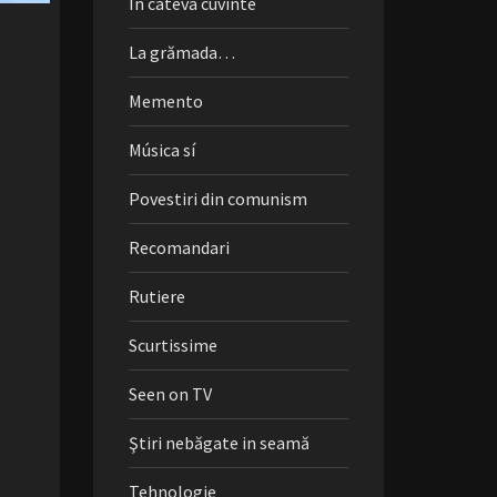
În câteva cuvinte
La grămada…
Memento
Música sí
Povestiri din comunism
Recomandari
Rutiere
Scurtissime
Seen on TV
Ştiri nebăgate in seamă
Tehnologie