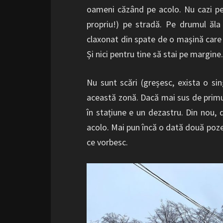
oameni căzând pe acolo. Nu cazi pe 
propriu!) pe stradă. Pe drumul ăla v
claxonat din spate de o mașină care u
Și nici pentru tine să stai pe margine.
Nu sunt scări (greșesc, exista o singu
această zonă. Dacă mai sus de primul
în stațiune e un dezastru. Din nou,
acolo. Mai pun încă o dată două poze
ce vorbesc.