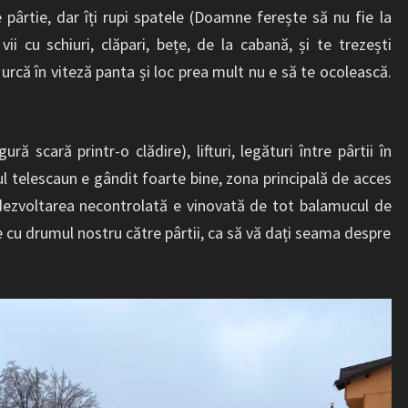
pârtie, dar îți rupi spatele (Doamne ferește să nu fie la
ii cu schiuri, clăpari, bețe, de la cabană, și te trezești
rcă în viteză panta și loc prea mult nu e să te ocolească.
ră scară printr-o clădire), lifturi, legături între pârtii în
 telescaun e gândit foarte bine, zona principală de acces
 dezvoltarea necontrolată e vinovată de tot balamucul de
 cu drumul nostru către pârtii, ca să vă dați seama despre