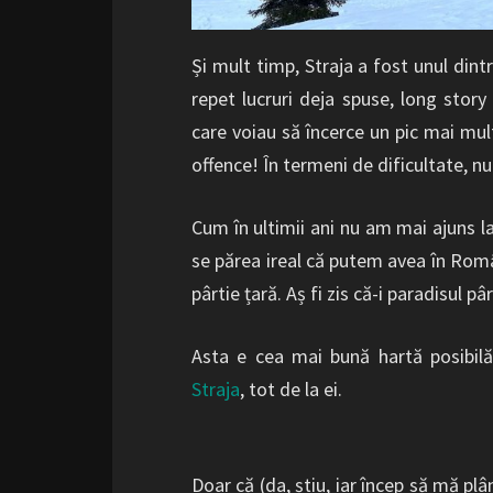
Și mult timp, Straja a fost unul dintr
repet lucruri deja spuse, long stor
care voiau să încerce un pic mai mu
offence! În termeni de dificultate, n
Cum în ultimii ani nu am mai ajuns la
se părea ireal că putem avea în Româ
pârtie țară. Aș fi zis că-i paradisul pâr
Asta e cea mai bună hartă posibil
Straja
, tot de la ei.
Doar că (da, știu, iar încep să mă plân