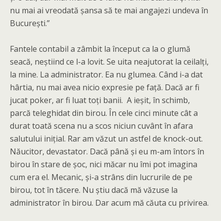
nu mai ai vreodată șansa să te mai angajezi undeva în
București.”
Fantele contabil a zâmbit la început ca la o glumă
seacă, neștiind ce l-a lovit. Se uita neajutorat la ceilalți,
la mine. La administrator. Ea nu glumea. Când i-a dat
hârtia, nu mai avea nicio expresie pe față. Dacă ar fi
jucat poker, ar fi luat toți banii. A ieșit, în schimb,
parcă teleghidat din birou. În cele cinci minute cât a
durat toată scena nu a scos niciun cuvânt în afara
salutului inițial. Rar am văzut un astfel de knock-out.
Năucitor, devastator. Dacă până și eu m-am întors în
birou în stare de șoc, nici măcar nu îmi pot imagina
cum era el. Mecanic, și-a strâns din lucrurile de pe
birou, tot în tăcere. Nu știu dacă mă văzuse la
administrator în birou. Dar acum mă căuta cu privirea.