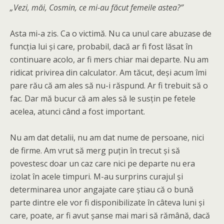
„Vezi, măi, Cosmin, ce mi-au făcut femeile astea?”
Asta mi-a zis. Ca o victimă. Nu ca unul care abuzase de
funcția lui și care, probabil, dacă ar fi fost lăsat în
continuare acolo, ar fi mers chiar mai departe. Nu am
ridicat privirea din calculator. Am tăcut, deși acum îmi
pare rău că am ales să nu-i răspund. Ar fi trebuit să o
fac. Dar mă bucur că am ales să le susțin pe fetele
acelea, atunci când a fost important.
Nu am dat detalii, nu am dat nume de persoane, nici
de firme. Am vrut să merg puțin în trecut și să
povestesc doar un caz care nici pe departe nu era
izolat în acele timpuri. M-au surprins curajul și
determinarea unor angajate care știau că o bună
parte dintre ele vor fi disponibilizate în câteva luni și
care, poate, ar fi avut șanse mai mari să rămână, dacă