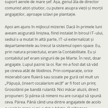
suport aerele de mare șef. Așa, genul ăla de director
comunist atot-știutior, cu putere asupra vieții și morții
angajaților, aproape sclavi pe plantație.
Apoi am ajuns în mijlocul mizeriei. Dacă în primele luni
aveam asigurată liniștea, fiind instalat în biroul IT-ului,
sediul s-a mutat în altă parte, IT-ul externalizat și
departamentele au trecut la sistemul open-space. Eu,
prin natura proiectului, eram la Contabilitate. Eu și
contabilul șef eram singurii de pe Marte. În rest, doar
angajate. Lupul paznic la oi. Rar mi-a fost dat să văd
pe cineva atât de libidinos. Prin comparație, orice
mizerabil care fluieră sau scoate pe gură cel mult un
„Păpușă, (insert cocalarism aici)!” ar fi fost un prinț.
Grosolănii pe bandă rulantă. Nici măcar aluzii, direct
propuneri. Și părea că nimeni nu are curajul să spună
ceva. Părea. Până când una dintre angajatele de acolo