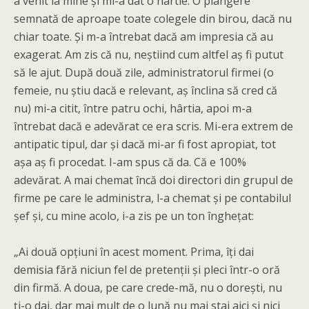
a venit la mine și mi-a dat o hârtie. O plângere
semnată de aproape toate colegele din birou, dacă nu
chiar toate. Și m-a întrebat dacă am impresia că au
exagerat. Am zis că nu, neștiind cum altfel aș fi putut
să le ajut. După două zile, administratorul firmei (o
femeie, nu știu dacă e relevant, aș înclina să cred că
nu) mi-a citit, între patru ochi, hârtia, apoi m-a
întrebat dacă e adevărat ce era scris. Mi-era extrem de
antipatic tipul, dar și dacă mi-ar fi fost apropiat, tot
așa aș fi procedat. I-am spus că da. Că e 100%
adevărat. A mai chemat încă doi directori din grupul de
firme pe care le administra, l-a chemat și pe contabilul
șef și, cu mine acolo, i-a zis pe un ton înghețat:
„Ai două opțiuni în acest moment. Prima, îți dai
demisia fără niciun fel de pretenții și pleci într-o oră
din firmă. A doua, pe care crede-mă, nu o dorești, nu
ți-o dai, dar mai mult de o lună nu mai stai aici și nici