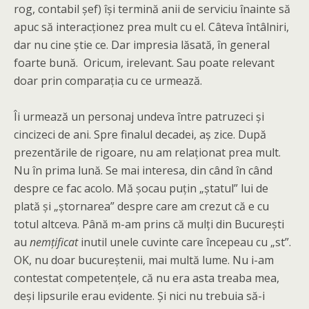
rog, contabil șef) își termină anii de serviciu înainte să
apuc să interacționez prea mult cu el. Câteva întâlniri,
dar nu cine știe ce. Dar impresia lăsată, în general
foarte bună. Oricum, irelevant. Sau poate relevant
doar prin comparația cu ce urmează.
Îi urmează un personaj undeva între patruzeci și
cincizeci de ani. Spre finalul decadei, aș zice. După
prezentările de rigoare, nu am relaționat prea mult.
Nu în prima lună. Se mai interesa, din când în când
despre ce fac acolo. Mă șocau puțin „ștatul” lui de
plată și „ștornarea” despre care am crezut că e cu
totul altceva. Până m-am prins că mulți din București
au
nemțificat
inutil unele cuvinte care începeau cu „st”.
OK, nu doar bucureștenii, mai multă lume. Nu i-am
contestat competențele, că nu era asta treaba mea,
deși lipsurile erau evidente. Și nici nu trebuia să-i