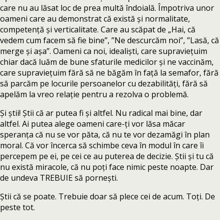
care nu au lăsat loc de prea multă îndoială. Împotriva unor
oameni care au demonstrat că există și normalitate,
competență și verticalitate. Care au scăpat de „Hai, că
vedem cum facem să fie bine”, ”Ne descurcăm noi”, ”Lasă, că
merge și așa”. Oameni ca noi, idealiști, care supraviețuim
chiar dacă luăm de bune sfaturile medicilor și ne vaccinăm,
care supraviețuim fără să ne băgăm în față la semafor, fără
să parcăm pe locurile persoanelor cu dezabilități, fără să
apelăm la vreo relație pentru a rezolva o problemă.
Și știi! Știi că ar putea fi și altfel. Nu radical mai bine, dar
altfel. Ai putea alege oameni care-ți vor lăsa măcar
speranța că nu se vor păta, că nu te vor dezamăgi în plan
moral. Că vor încerca să schimbe ceva în modul în care îi
percepem pe ei, pe cei ce au puterea de decizie. Știi și tu că
nu există miracole, că nu poți face nimic peste noapte. Dar
de undeva TREBUIE să pornești.
Știi că se poate. Trebuie doar să plece cei de acum. Toți. De
peste tot.