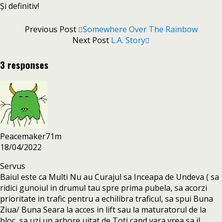
Și definitiv!
Previous Post
Somewhere Over The Rainbow
Next Post
L.A. Story
3 responses
Peacemaker71m
18/04/2022
Servus
Baiul este ca Multi Nu au Curajul sa Inceapa de Undeva ( sa
ridici gunoiul in drumul tau spre prima pubela, sa acorzi
prioritate in trafic pentru a echilibra traficul, sa spui Buna
Ziua/ Buna Seara la acces in lift sau la maturatorul de la
bloc, sa uzi un arbore uitat de Toti cand vara vrea sa il