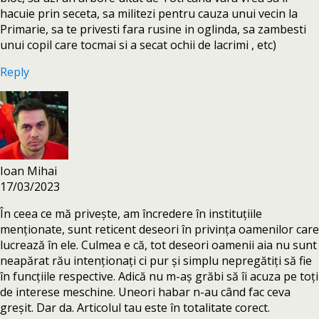
hacuie prin seceta, sa militezi pentru cauza unui vecin la
Primarie, sa te privesti fara rusine in oglinda, sa zambesti
unui copil care tocmai si a secat ochii de lacrimi , etc)
Reply
Ioan Mihai
17/03/2023
În ceea ce mă privește, am încredere în instituțiile
menționate, sunt reticent deseori în privința oamenilor care
lucrează în ele. Culmea e că, tot deseori oamenii aia nu sunt
neapărat rău intenționați ci pur și simplu nepregătiți să fie
în funcțiile respective. Adică nu m-aș grăbi să îi acuza pe toți
de interese meschine. Uneori habar n-au când fac ceva
greșit. Dar da. Articolul tau este în totalitate corect.