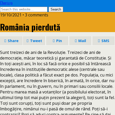
Chera.ro
19/10/2021 • 3 comments
România pierdută
Share
Tweet
Pin
Mail
SMS
Sunt treizeci de ani de la Revoluție. Treizeci de ani de
democrație, măcar teoretică și garantată de Constituție. Și
în toți acești ani, în loc să facă orice e posibil să întărească
încrederea în instituțiile democratic alese (centrale sau
locale), clasa politică a făcut exact pe dos. Populația, cu mici
excepții, are încredere în biserică, în armată, în orice, dar nu
în parlament, nu în guvern, nu în primari sau consilii locale.
Pentru marea masă a votanților (a posibilului electorat, în
ultimul timp tot mai puțin prezent la alegeri), toți sunt la fel.
Toți sunt corupți, toți sunt puși doar pe propria
îmbogățire, nimănui nu-i pasă de omul de rând. Poți să-i
contrazici? Poți să aduci contra-argumente? Pe cine să dai