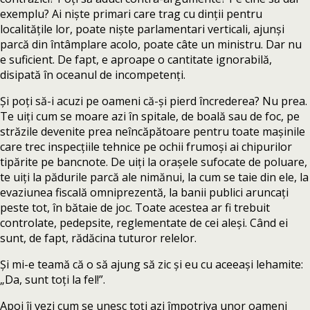
exemplu? Ai niște primari care trag cu dinții pentru
localitățile lor, poate niște parlamentari verticali, ajunși
parcă din întâmplare acolo, poate câte un ministru. Dar nu
e suficient. De fapt, e aproape o cantitate ignorabilă,
disipată în oceanul de incompetenți.
Și poți să-i acuzi pe oameni că-și pierd încrederea? Nu prea.
Te uiți cum se moare azi în spitale, de boală sau de foc, pe
străzile devenite prea neîncăpătoare pentru toate mașinile
care trec inspecțiile tehnice pe ochii frumoși ai chipurilor
tipărite pe bancnote. De uiți la orașele sufocate de poluare,
te uiți la pădurile parcă ale nimănui, la cum se taie din ele, la
evaziunea fiscală omniprezentă, la banii publici aruncați
peste tot, în bătaie de joc. Toate acestea ar fi trebuit
controlate, pedepsite, reglementate de cei aleși. Când ei
sunt, de fapt, rădăcina tuturor relelor.
Și mi-e teamă că o să ajung să zic și eu cu aceeași lehamite:
„Da, sunt toți la fel!”.
Apoi îi vezi cum se unesc toți azi împotriva unor oameni