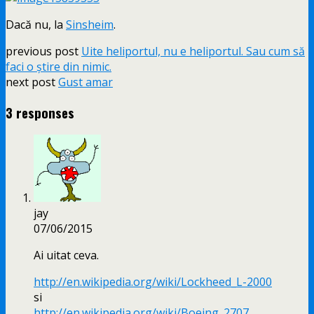
Dacă nu, la
Sinsheim
.
previous post
Uite heliportul, nu e heliportul. Sau cum să
faci o știre din nimic.
next post
Gust amar
3 responses
jay
07/06/2015
Ai uitat ceva.
http://en.wikipedia.org/wiki/Lockheed_L-2000
si
http://en.wikipedia.org/wiki/Boeing_2707