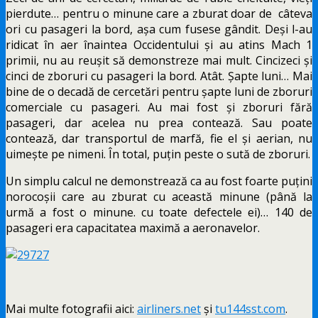
pierdute… pentru o minune care a zburat doar de câteva
ori cu pasageri la bord, așa cum fusese gândit. Deși l-au
ridicat în aer înaintea Occidentului și au atins Mach 1
primii, nu au reușit să demonstreze mai mult. Cincizeci și
cinci de zboruri cu pasageri la bord. Atât. Șapte luni… Mai
bine de o decadă de cercetări pentru șapte luni de zboruri
comerciale cu pasageri. Au mai fost și zboruri fără
pasageri, dar acelea nu prea contează. Sau poate
contează, dar transportul de marfă, fie el și aerian, nu
uimește pe nimeni. În total, puțin peste o sută de zboruri.
Un simplu calcul ne demonstrează ca au fost foarte puțini
norocoșii care au zburat cu această minune (până la
urmă a fost o minune. cu toate defectele ei)… 140 de
pasageri era capacitatea maximă a aeronavelor.
Mai multe fotografii aici:
airliners.net
și
tu144sst.com
.