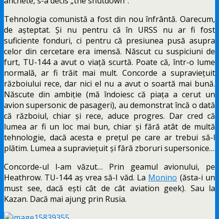
anchete, s-a decis „the shutdown”.
Tehnologia comunistă a fost din nou înfrântă. Oarecum,
de așteptat. Și nu pentru că în URSS nu ar fi fost
suficiente fonduri, ci pentru că presiunea pusă asupra
celor din cercetare era imensă. Născut cu suspiciuni de
furt, TU-144 a avut o viață scurtă. Poate că, într-o lume
normală, ar fi trăit mai mult. Concorde a supraviețuit
războiului rece, dar nici el nu a avut o soartă mai bună.
Născute din ambiție (mă îndoiesc că piața a cerut un
avion supersonic de pasageri), au demonstrat încă o dată
că războiul, chiar și rece, aduce progres. Dar cred că
lumea ar fi un loc mai bun, chiar și fără atât de multă
tehnologie, dacă acesta e prețul pe care ar trebui să-l
plătim. Lumea a supraviețuit și fără zboruri supersonice…
Concorde-ul l-am văzut… Prin geamul avionului, pe
Heathrow. TU-144 aș vrea să-l văd. La
Monino
(ăsta-i un
must see, dacă ești cât de cât aviation geek). Sau la
Kazan. Dacă mai ajung prin Rusia.