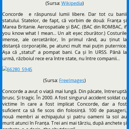
(Sursa:
Wikipedia
)
Concorde e răspunsul lumii libere. Dar tot cu banii
statului. Statelor, de fapt, că vorbim de două: Franța și
Marea Britanie. Aerospatiale și BAC. (BAC din ROMBAC, if
you know what I mean… Un alt eșec zburător.) Costurile
imense, ale cercetărilor, în primul rând, au ținut la
distanță corporațiile, pe atunci mult mai puțin puternice.
Așa că „statul” a pompat bani. Ca și în URSS. Până la
urmă, războiul rece era între state, nu între companii…
(Sursa:
FreeImages
)
Concorde a avut o viață mai lungă. Din păcate, întreruptă
brusc. Și tragic. În 2000. A fost singurul accident soldat cu
victime în care a fost implicat Concorde, dar a fost
suficient ca să fie scos din folosință. 100 de pasageri,
nouă membri ai echipajului și patru oameni la sol au
murit atunci în Franța. Trei ani mai târziu, după anchete și