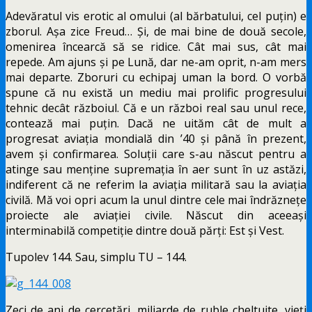
Adevăratul vis erotic al omului (al bărbatului, cel puțin) e
zborul. Așa zice Freud… Și, de mai bine de două secole,
omenirea încearcă să se ridice. Cât mai sus, cât mai
repede. Am ajuns și pe Lună, dar ne-am oprit, n-am mers
mai departe. Zboruri cu echipaj uman la bord. O vorbă
spune că nu există un mediu mai prolific progresului
tehnic decât războiul. Că e un război real sau unul rece,
contează mai puțin. Dacă ne uităm cât de mult a
progresat aviația mondială din ’40 și până în prezent,
avem și confirmarea. Soluții care s-au născut pentru a
atinge sau menține supremația în aer sunt în uz astăzi,
indiferent că ne referim la aviația militară sau la aviația
civilă. Mă voi opri acum la unul dintre cele mai îndrăznețe
proiecte ale aviației civile. Născut din aceeași
interminabilă competiție dintre două părți: Est și Vest.
Tupolev 144. Sau, simplu TU – 144.
Zeci de ani de cercetări, miliarde de ruble cheltuite, vieți