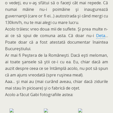
o vedeţi, eu v-aş sfătui să o faceţi cât mai repede. Că
numai mâine nu-i poimâine şi inaugurează
guvernanţii (care or fi ei…) autostrada şi când mergi cu
130km/h, nu te mai alegi cu mare lucru.
Acolo trăiesc vreo doua mii de suflete. Şi prea multe n-
ai ce să spui de comuna asta. Că doar nu-i
Deta
…
Poate doar că a fost atestată documentar înaintea
Bucureştiului.
Ar mai fi Peştera de la Româneşti. Dacă eşti meloman,
ai toate şansele să ştii ce-i cu ea. Eu, chiar dacă am
auzit despre ceea ce se întâmplă acolo, nu pot să spun
că am ajuns vreodată (spre ruşinea mea!).
Aaa… şi mai au (mai curând aveau, chiar dacă zidurile
mai stau în picioare) şi o fabrică de oţet.
Acolo a făcut Gabi fotografiile astea: